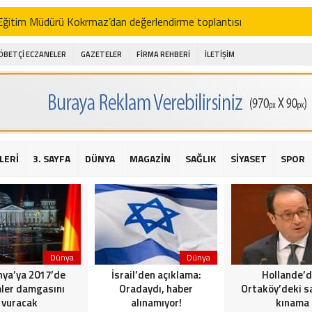
i Eğitim Müdürü Kokrmaz’dan değerlendirme toplantısı
akam Alibeyoğlu, Aile Destek Merkezini ziyaret etti
ÖBETÇİ ECZANELER
GAZETELER
FİRMA REHBERİ
İLETİŞİM
 ıhlamur piyasalarda
amış şehitleri için bayraklı kayak gösterileri düzenlenecek
 için yardım kermesi
O’dan 2016 yılı değerlendirmesi
LERİ
3. SAYFA
DÜNYA
MAGAZİN
SAĞLIK
SİYASET
SPOR
AKİKA! Sarıyer Çayırbaşı Cezayirli Hasan Paşa Camii’nde silahlı saldır
t Bahçeli’den Reina’ya düzenlenen terör saldırısına ilişkin açıklama
Dünya
Dünya
ya’ya 2017’de
İsrail’den açıklama:
Hollande’
ler damgasını
Oradaydı, haber
Ortaköy’deki sa
vuracak
alınamıyor!
kınama