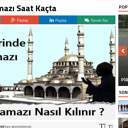
mazı Saat Kaçta
POP
Paylaş
Paylaş
Yorum Yaz
BU
PİR
SON
940
kez görüntülendi.