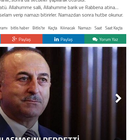
atü. Allahumme salli, Allahumme barik ve Rabbena atina…
selam verip namazı bitirirler. Namazdan sonra hutbe okunur.
ramı
bitlis haber
Bitlis'te
Kaçta
Kılınacak
Namazı
Saat
Saat Kaçta
Paylaş
Paylaş
Yorum Yaz
NLAŞMASINI REDDETTI
2