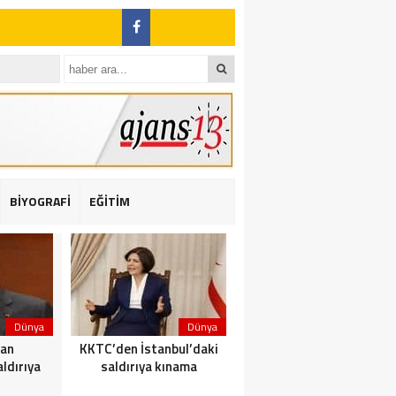
BİYOGRAFİ
EĞİTİM
ı: 2 yaralı
Dünya
Dünya
Dünya
dan
KKTC’den İstanbul’daki
Yolcu taşıyan teknede
ldırıya
saldırıya kınama
yangın çıktı: 23 ölü