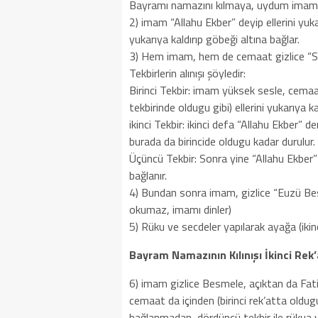
Bayramı namazını kılmaya, uydum imama”
2) imam “Allahu Ekber” deyip ellerini yuka
yukarıya kaldırıp göbeği altına bağlar.
3) Hem imam, hem de cemaat gizlice “Süb
Tekbirlerin alınışı şöyledir:
Birinci Tekbir: imam yüksek sesle, cemaa
tekbirinde oldugu gibi) ellerini yukarıya ka
ikinci Tekbir: ikinci defa “Allahu Ekber” den
burada da birincide oldugu kadar durulur.
Üçüncü Tekbir: Sonra yine “Allahu Ekber” d
bağlanır.
4) Bundan sonra imam, gizlice “Euzü Besm
okumaz, imamı dinler)
5) Rüku ve secdeler yapılarak ayağa (ikinci 
Bayram Namazının Kılınışı İkinci Rek’
6) imam gizlice Besmele, açıktan da Fati
cemaat da içinden (birinci rek’atta oldugu
bağlanmadan, dördüncü tekbir ile rükua va