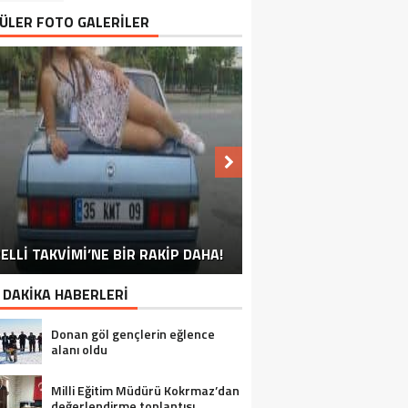
ÜLER FOTO GALERİLER
NU SÖYLEMEYEN ESNAF GÖRDÜNÜZ
ELLİ TAKVİMİ’NE BİR RAKİP DAHA!
EN İYİ ‘KURBAN BAYRAMI’ CAPSLERİ!
FOTOĞRAFLARLA GÜROYMAK
FOTOĞRAFLARLA ADILCEVAZ
FOTOĞRAFLARLA TATVAN
FOTOĞRAFLARLA BITLIS
FOTOĞRAFLARLA AHLAT
FOTOĞRAFLARLA MUTKI
FOTOĞRAFLARLA HIZAN
MÜ?
 DAKİKA HABERLERİ
Donan göl gençlerin eğlence
alanı oldu
Milli Eğitim Müdürü Kokrmaz’dan
değerlendirme toplantısı