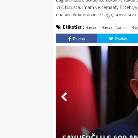
7) Oturuşta. İmam ve cemaat, Ettehiyy
duasını okuyarak önce sağa, sonra sola 
Etiketler :
Bayram
Bayram Namazı
Bay
Paylaş
Paylaş
ÇAVUŞOĞLU S 400 A