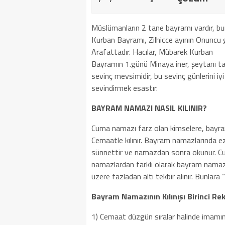
Müslümanların 2 tane bayramı vardır, bun
Kurban Bayramı, Zilhicce ayının Onuncu 
Arafattadır. Hacılar, Mübarek Kurban
Bayramın 1.günü Minaya iner, şeytanı taş
sevinç mevsimidir, bu sevinç günlerini iy
sevindirmek esastır.
BAYRAM NAMAZI NASIL KILINIR?
Cuma namazı farz olan kimselere, bayram 
Cemaatle kılınır. Bayram namazlarında 
sünnettir ve namazdan sonra okunur. Cu
namazlardan farklı olarak bayram namazlar
üzere fazladan altı tekbir alınır. Bunlara “
Bayram Namazının Kılınışı Birinci Rek
1) Cemaat düzgün sıralar halinde imamın 