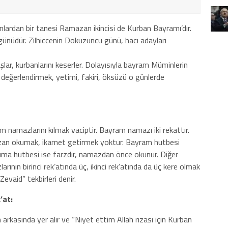
lardan bir tanesi Ramazan ikincisi de Kurban Bayramı’dır.
günüdür. Zilhiccenin Dokuzuncu günü, hacı adayları
lar, kurbanlarını keserler. Dolayısıyla bayram Müminlerin
i değerlendirmek, yetimi, fakiri, öksüzü o günlerde
namazlarını kılmak vaciptir. Bayram namazı iki rekattır.
ezan okumak, ikamet getirmek yoktur. Bayram hutbesi
ma hutbesi ise farzdır, namazdan önce okunur. Diğer
ının birinci rek’atında üç, ikinci rek’atında da üç kere olmak
Zevaid” tekbirleri denir.
’at:
arkasında yer alır ve “Niyet ettim Allah rızası için Kurban