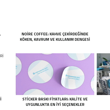
L
NOIRE COFFEE: KAHVE ÇEKIRDEĞINDE
KÖKEN, KAVRUM VE KULLANIM DENGESI
I
STICKER BASKI FIYATLARI: KALITE VE
UYGUNLUKTA EN İYI SEÇENEKLER