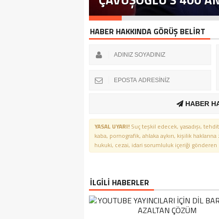
HABER HAKKINDA GÖRÜŞ BELİRT
HABER H
YASAL UYARI!
Suç teşkil edecek, yasadışı, tehdit
kaba, pornografik, ahlaka aykırı, kişilik haklarına
hukuki, cezai, idari sorumluluk içeriği gönderen ki
İLGİLİ HABERLER