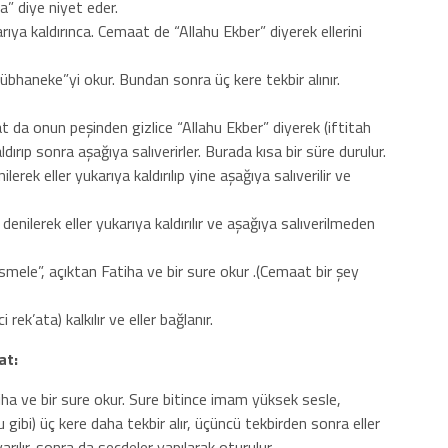
 diye niyet eder.
rıya kaldırınca. Cemaat de “Allahu Ekber” diyerek ellerini
haneke”yi okur. Bundan sonra üç kere tekbir alınır.
t da onun peşinden gizlice “Allahu Ekber” diyerek (iftitah
ldırıp sonra aşağıya salıverirler. Burada kısa bir süre durulur.
ilerek eller yukarıya kaldırılıp yine aşağıya salıverilir ve
enilerek eller yukarıya kaldırılır ve aşağıya salıverilmeden
ele”, açıktan Fatiha ve bir sure okur .(Cemaat bir şey
rek’ata) kalkılır ve eller bağlanır.
at:
ha ve bir sure okur. Sure bitince imam yüksek sesle,
 gibi) üç kere daha tekbir alır, üçüncü tekbirden sonra eller
rılır,.sonra da secdeler yapılarak oturulur.