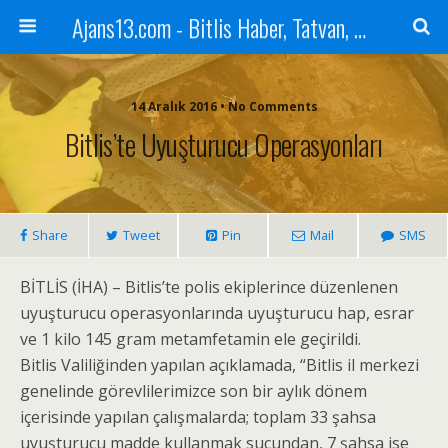
Ajans13.com - Bitlis Haber, Tatvan, Ahlat, Adilcevaz, Mutki, Hizan, Güroymak, Gazete, Ajans, 13, Haber
14 Aralık 2016 • No Comments
Bitlis’te Uyuşturucu Operasyonları
Share
Tweet
Pin
Mail
SMS
BİTLİS (İHA) – Bitlis’te polis ekiplerince düzenlenen
uyuşturucu operasyonlarında uyuşturucu hap, esrar
ve 1 kilo 145 gram metamfetamin ele geçirildi.
Bitlis Valiliğinden yapılan açıklamada, “Bitlis il merkezi
genelinde görevlilerimizce son bir aylık dönem
içerisinde yapılan çalışmalarda; toplam 33 şahsa
uyuşturucu madde kullanmak suçundan, 7 şahsa ise