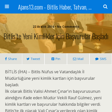
Ajans13.com - Bitlis Haber, Tatvan, Ahlat, Adilcevaz, Mutki, Hizan, Güroymak, Gazete, Ajans, 13, Haber
22 Aralık 2016 • No Comments
Bitlis’te Yeni Kimlikler Için Başvurular Başladı
Share
Tweet
Pin
Mail
SMS
BİTLİS (İHA) – Bitlis Nüfus ve Vatandaşlık İl
Müdürlüğüne yeni kimlik kartları için başvurular
başladı.
İlk olarak Bitlis Valisi Ahmet Çınar’ın başvurusunun
alındığını ifade eden Müdür Vekili Rauf Gülmez, yeni
kimlik kartları ve başvurular hakkında bilgiler verdi.
Bitlis’te ilk olarak Vali Çınar’a verilecek olan kimlik