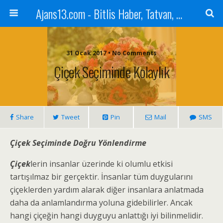
Ajans13.com - Bitlis Haber, Tatvan, Ahlat, Adilcevaz, Mutki, Hizan, Güroymak, Gazete, Ajans, 13, Haber
31 Ocak 2017 • No Comments
Çiçek Seçiminde Kolaylık
Share
Tweet
Pin
Mail
SMS
Çiçek Seçiminde Doğru Yönlendirme
Çiçek
lerin insanlar üzerinde ki olumlu etkisi
tartışılmaz bir gerçektir. İnsanlar tüm duygularını
çiçeklerden yardım alarak diğer insanlara anlatmada
daha da anlamlandırma yoluna gidebilirler. Ancak
hangi çiçeğin hangi duyguyu anlattığı iyi bilinmelidir.