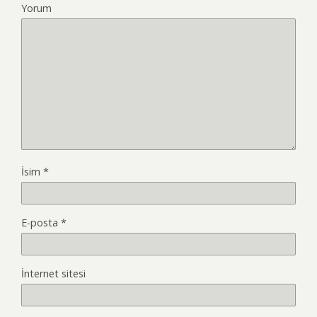
Yorum
İsim
*
E-posta
*
İnternet sitesi