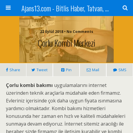
Ajans13.com - Bitlis Haber, Tatvan, Ahlat, Adilcevaz, Mutki, Hizan, Güroymak, Gazete, Ajans, 13, Haber
22 Eylül 2018 • No Comments
Çorlu Kombi Merkezi
Share
Tweet
Pin
Mail
SMS
Çorlu kombi bakımı
uygulamalarını internet
üzerinden teknik araçlarla müdahale eden firmamız.
Evleriniz içerisinde çok daha uygun fiyata ısınmasına
yardımcı olmaktadır. Kombi bakımı hizmetleri
konusunda her zaman en hızlı ve kaliteli müdahaleleri
sunmaya devam ediyoruz. İnternet sitemiz aracılığı ile
beraber sizde firmamız ile iletişim kurabilir ve kombi