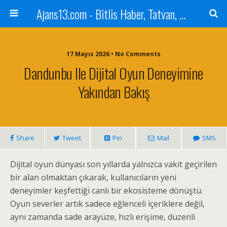
Ajans13.com - Bitlis Haber, Tatvan, Ahlat, Adilcevaz, Mutki, Hizan, Güroymak, Gazete, Ajans, 13, Haber
17 Mayıs 2026 • No Comments
Dandunbu Ile Dijital Oyun Deneyimine
Yakından Bakış
Share
Tweet
Pin
Mail
SMS
Dijital oyun dünyası son yıllarda yalnızca vakit geçirilen
bir alan olmaktan çıkarak, kullanıcıların yeni
deneyimler keşfettiği canlı bir ekosisteme dönüştü.
Oyun severler artık sadece eğlenceli içeriklere değil,
aynı zamanda sade arayüze, hızlı erişime, düzenli