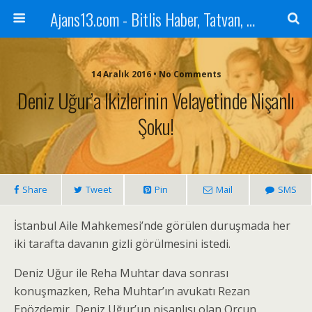
Ajans13.com - Bitlis Haber, Tatvan, Ahlat, Adilcevaz, Mutki, Hizan, Güroymak, Gazete, Ajans, 13, Haber
14 Aralık 2016 • No Comments
Deniz Uğur’a Ikizlerinin Velayetinde Nişanlı
Şoku!
Share
Tweet
Pin
Mail
SMS
İstanbul Aile Mahkemesi’nde görülen duruşmada her
iki tarafta davanın gizli görülmesini istedi.
Deniz Uğur ile Reha Muhtar dava sonrası
konuşmazken, Reha Muhtar’ın avukatı Rezan
Epözdemir, Deniz Uğur’un nişanlısı olan Orçun