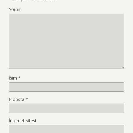
Yorum
İsim
*
E-posta
*
İnternet sitesi