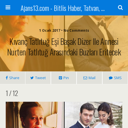
Ajans13.com - Bitlis Haber, Tatvan, Ahlat, Adilcevaz, Mutki, Hizan, Güroymak, Gazete, Ajans, 13, Haber
1 Ocak 2017 • No Comments
Kıvanç Tatlıtuğ Eşi Başak Dizer Ile Annesi
Nurten Tatlıtuğ Arasındaki Buzları Eritecek
Share
Tweet
Pin
Mail
SMS
1 / 12