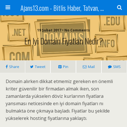
Ajans13.com - Bitlis Haber, Tatvan, Ahlat, Adilcevaz, Mutki, Hizan, Güroymak, Gazete, Ajans, 13, Haber
19 Şubat 2017 • No Comments
En Iyi Domain Fiyatları Nedir?
Share
Tweet
Pin
Mail
SMS
Domain alırken dikkat etmemiz gereken en önemli
kriter güvenilir bir firmadan almak iken, son
zamanlarda yükselen döviz kurlarının fiyatlara
yansıması neticesinde en iyi domain fiyatları nı
bulmakta öne çıkmaya başladı. Fiyatlar bu şekilde
yükselerek hosting fiyatlarına yaklaştı.