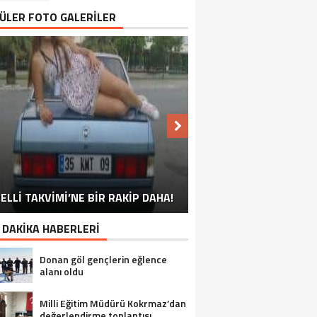
ÜLER FOTO GALERİLER
NU SÖYLEMEYEN ESNAF GÖRDÜNÜZ
ELLİ TAKVİMİ’NE BİR RAKİP DAHA!
EN İYİ ‘KURBAN BAYRAMI’ CAPSLERİ!
FOTOĞRAFLARLA GÜROYMAK
FOTOĞRAFLARLA ADILCEVAZ
FOTOĞRAFLARLA TATVAN
FOTOĞRAFLARLA BITLIS
FOTOĞRAFLARLA AHLAT
FOTOĞRAFLARLA MUTKI
FOTOĞRAFLARLA HIZAN
MÜ?
 DAKİKA HABERLERİ
Donan göl gençlerin eğlence
alanı oldu
Milli Eğitim Müdürü Kokrmaz’dan
değerlendirme toplantısı