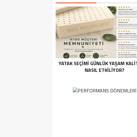
YATAK SEÇIMI GÜNLÜK YAŞAM KALI
NASIL ETKILIYOR?