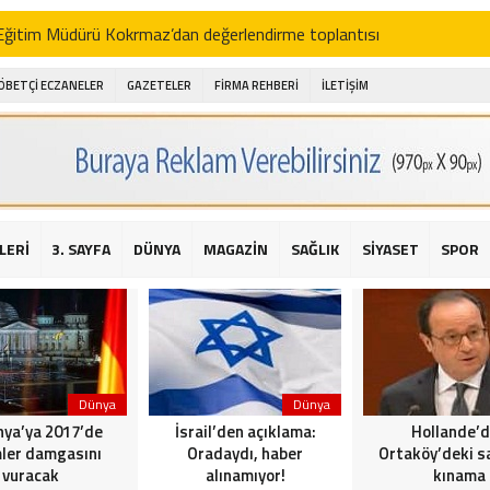
i Eğitim Müdürü Kokrmaz’dan değerlendirme toplantısı
akam Alibeyoğlu, Aile Destek Merkezini ziyaret etti
ÖBETÇİ ECZANELER
GAZETELER
FİRMA REHBERİ
İLETİŞİM
 ıhlamur piyasalarda
amış şehitleri için bayraklı kayak gösterileri düzenlenecek
 için yardım kermesi
O’dan 2016 yılı değerlendirmesi
LERİ
3. SAYFA
DÜNYA
MAGAZİN
SAĞLIK
SİYASET
SPOR
AKİKA! Sarıyer Çayırbaşı Cezayirli Hasan Paşa Camii’nde silahlı saldır
t Bahçeli’den Reina’ya düzenlenen terör saldırısına ilişkin açıklama
Dünya
Dünya
ya’ya 2017’de
İsrail’den açıklama:
Hollande’
ler damgasını
Oradaydı, haber
Ortaköy’deki sa
vuracak
alınamıyor!
kınama