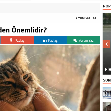
POP
TÜM YAZILARI
eden Önemlidir?
Paylaş
Paylaş
Yorum Yaz
BU
PİR
SON