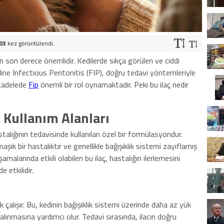
03
kez görüntülendi.
için son derece önemlidir. Kedilerde sıkça görülen ve ciddi
line Infectious Peritonitis (FIP), doğru tedavi yöntemleriyle
ücadelede
Fip
önemli bir rol oynamaktadır. Peki bu ilaç nedir
e Kullanım Alanları
stalığının tedavisinde kullanılan özel bir formülasyondur.
şık bir hastalıktır ve genellikle bağışıklık sistemi zayıflamış
amalarında etkili olabilen bu ilaç, hastalığın ilerlemesini
etkilidir.
k çalışır. Bu, kedinin bağışıklık sistemi üzerinde daha az yük
lınmasına yardımcı olur. Tedavi sırasında, ilacın doğru