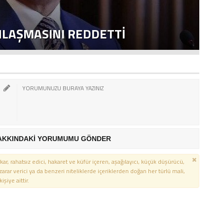
NLAŞMASINI REDDETTI
2
AKKINDAKİ YORUMUMU GÖNDER
kar, rahatsız edici, hakaret ve küfür içeren, aşağılayıcı, küçük düşürücü,
 zarar verici ya da benzeri niteliklerde içeriklerden doğan her türlü mali,
şiye aittir.