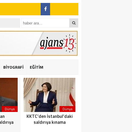
BİYOGRAFİ
EĞİTİM
ı: 2 yaralı
Dünya
Dünya
Dünya
dan
KKTC’den İstanbul’daki
Yolcu taşıyan teknede
ldırıya
saldırıya kınama
yangın çıktı: 23 ölü