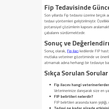
Fip Tedavisinde Günc
Son yıllarda Fip tedavisi üzerine birçok a
tedavi yöntemleri geliştirilmiştir. Özellik
potansiyel çözümlerin kapısını aralamakt
çabalarını sürdürmektedir.
Sonuç ve Değerlendi
Sonuç olarak,
Fip ilacı
kedilerde FIP hasta
mutlaka veteriner gözetiminde ve öneriler
atmamak adına herhangi bir tedaviye b
Sıkça Sorulan Sorular
Fip ilacını hangi veterinerlerd
Veterinerinize danışarak size en yak
FIP belirtileri nelerdir?
FIP belirtileri arasında karın şişli
Tedavi ne kadar sürede etkisini