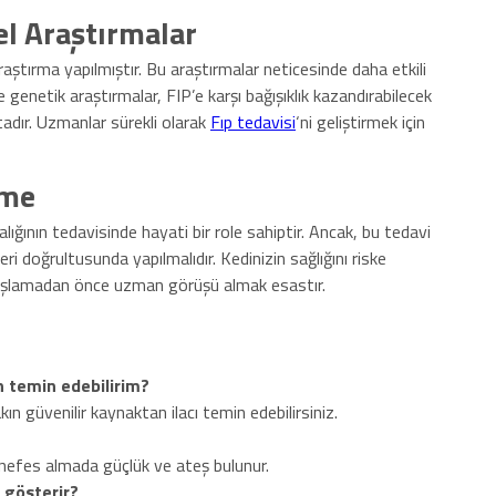
el Araştırmalar
raştırma yapılmıştır. Bu araştırmalar neticesinde daha etkili
le genetik araştırmalar, FIP’e karşı bağışıklık kazandırabilecek
adır. Uzmanlar sürekli olarak
Fıp tedavisi
‘ni geliştirmek için
rme
lığının tedavisinde hayati bir role sahiptir. Ancak, bu tedavi
i doğrultusunda yapılmalıdır. Kedinizin sağlığını riske
aşlamadan önce uzman görüşü almak esastır.
en temin edebilirim?
ın güvenilir kaynaktan ilacı temin edebilirsiniz.
ği, nefes almada güçlük ve ateş bulunur.
 gösterir?