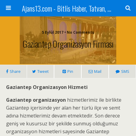
Ajans13.com - Bitlis Haber, Tatvan, Ahlat, Adilcevaz, Mutki, Hizan, Güroymak, Gazete, Ajans, 13, Haber
5 Eylül 2017 • No Comments
Gaziantep Organizasyon Firması
Share
Tweet
Pin
Mail
SMS
Gaziantep Organizasyon Hizmeti
Gaziantep organizasyon
hizmetlerimiz ile birlikte
Gaziantep içerisinde yer alan her türlü ilçe ve semt
adına hizmetlerimiz devam etmektedir. Son derece
geniş ve kusursuz bir şekilde sunmuş olduğumuz
organizasyon hizmetleri sayesinde Gaziantep