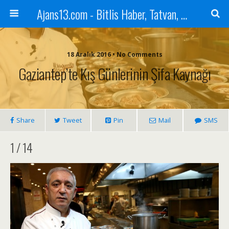
Ajans13.com - Bitlis Haber, Tatvan, Ahlat, Adilcevaz, Mutki, Hizan, Güroymak, Gazete, Ajans, 13, Haber
18 Aralık 2016 • No Comments
Gaziantep’te Kış Günlerinin Şifa Kaynağı
Share
Tweet
Pin
Mail
SMS
1 / 14