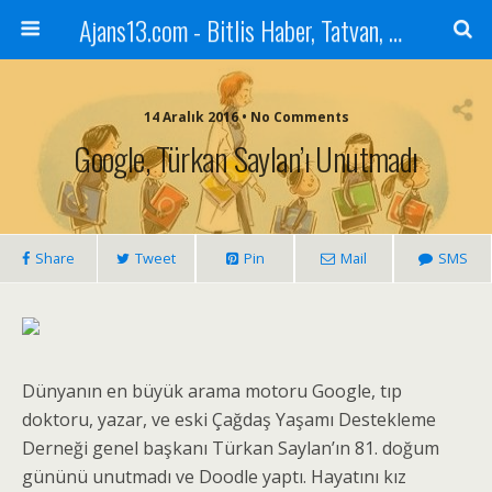
Ajans13.com - Bitlis Haber, Tatvan, Ahlat, Adilcevaz, Mutki, Hizan, Güroymak, Gazete, Ajans, 13, Haber
14 Aralık 2016 • No Comments
Google, Türkan Saylan’ı Unutmadı
Share
Tweet
Pin
Mail
SMS
Dünyanın en büyük arama motoru Google, tıp
doktoru, yazar, ve eski Çağdaş Yaşamı Destekleme
Derneği genel başkanı Türkan Saylan’ın 81. doğum
gününü unutmadı ve Doodle yaptı. Hayatını kız