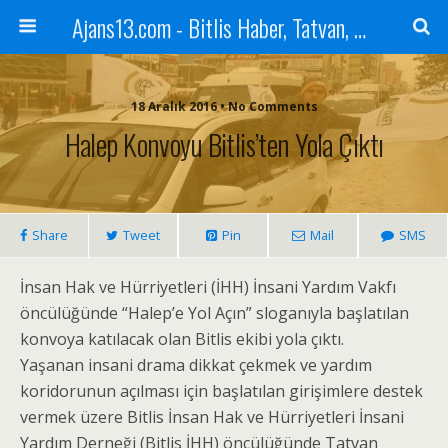
Ajans13.com - Bitlis Haber, Tatvan, Ahlat, Adilcevaz, Mutki, Hizan, Güroymak, Gazete, Ajans, 13, Haber
18 Aralık 2016 • No Comments
Halep Konvoyu Bitlis’ten Yola Çıktı
Share
Tweet
Pin
Mail
SMS
İnsan Hak ve Hürriyetleri (İHH) İnsani Yardım Vakfı
öncülüğünde “Halep’e Yol Açın” sloganıyla başlatılan
konvoya katılacak olan Bitlis ekibi yola çıktı.
Yaşanan insani drama dikkat çekmek ve yardım
koridorunun açılması için başlatılan girişimlere destek
vermek üzere Bitlis İnsan Hak ve Hürriyetleri İnsani
Yardım Derneği (Bitlis İHH) öncülüğünde Tatvan