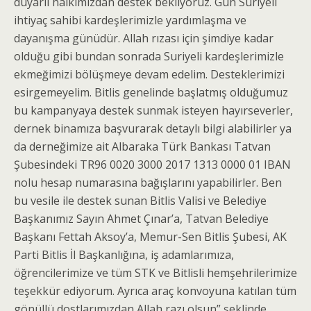
duyarlı halkımızdan destek bekliyoruz. Gün Suriyeli
ihtiyaç sahibi kardeşlerimizle yardımlaşma ve
dayanışma günüdür. Allah rızası için şimdiye kadar
olduğu gibi bundan sonrada Suriyeli kardeşlerimizle
ekmeğimizi bölüşmeye devam edelim. Desteklerimizi
esirgemeyelim. Bitlis genelinde başlatmış olduğumuz
bu kampanyaya destek sunmak isteyen hayırseverler,
dernek binamıza başvurarak detaylı bilgi alabilirler ya
da derneğimize ait Albaraka Türk Bankası Tatvan
Şubesindeki TR96 0020 3000 2017 1313 0000 01 IBAN
nolu hesap numarasına bağışlarını yapabilirler. Ben
bu vesile ile destek sunan Bitlis Valisi ve Belediye
Başkanımız Sayın Ahmet Çınar’a, Tatvan Belediye
Başkanı Fettah Aksoy’a, Memur-Sen Bitlis Şubesi, AK
Parti Bitlis İl Başkanlığına, iş adamlarımıza,
öğrencilerimize ve tüm STK ve Bitlisli hemşehrilerimize
teşekkür ediyorum. Ayrıca araç konvoyuna katılan tüm
gönüllü dostlarımızdan Allah razı olsun” şeklinde