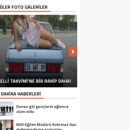
ÜLER FOTO GALERİLER
NU SÖYLEMEYEN ESNAF GÖRDÜNÜZ
ELLİ TAKVİMİ’NE BİR RAKİP DAHA!
EN İYİ ‘KURBAN BAYRAMI’ CAPSLERİ!
FOTOĞRAFLARLA GÜROYMAK
FOTOĞRAFLARLA ADILCEVAZ
FOTOĞRAFLARLA TATVAN
FOTOĞRAFLARLA BITLIS
FOTOĞRAFLARLA AHLAT
FOTOĞRAFLARLA MUTKI
FOTOĞRAFLARLA HIZAN
MÜ?
 DAKİKA HABERLERİ
Donan göl gençlerin eğlence
alanı oldu
Milli Eğitim Müdürü Kokrmaz’dan
değerlendirme toplantısı