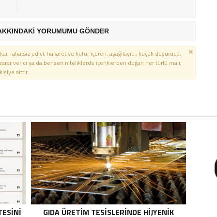
AKKINDAKİ YORUMUMU GÖNDER
kar, rahatsız edici, hakaret ve küfür içeren, aşağılayıcı, küçük düşürücü,
 zarar verici ya da benzeri niteliklerde içeriklerden doğan her türlü mali,
şiye aittir.
TESINI
GIDA ÜRETIM TESISLERINDE HIJYENIK