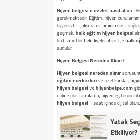
Hijyen belgesi e devlet nasıl alınır
: H
gerekmektedir. Eğitim, hijyen kurallarının
hijyenik bir çalışma ortamının nasıl sağla
geçmek,
halk eğitim hijyen belgesi
alm
bu hizmetler belediyeler, il ve ilçe
halk e
sunulur.
Hijyen Belgesi Nereden Alınır?
Hijyen belgesi nereden alınır
sorusunun 
eğitim merkezleri
ve özel kurslar,
hijy
hijyen belgesi
ve
hijyenbelge.com
gib
online platformlarda, hijyen eğitimini i
hijyen belgesi
1 saat içinde dijital olarak
Yatak Seç
Etkiliyor?