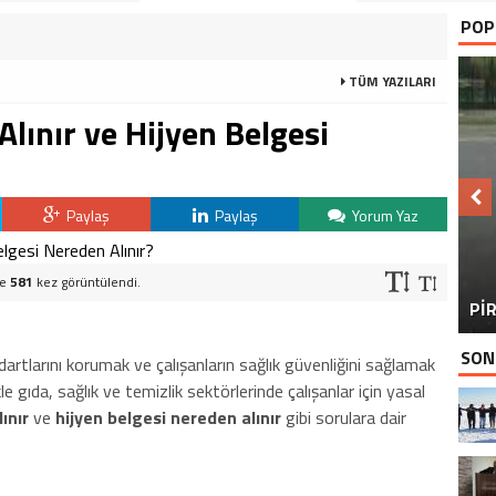
POP
TÜM YAZILARI
Alınır ve Hijyen Belgesi
Paylaş
Paylaş
Yorum Yaz
BU
ve
581
kez görüntülendi.
PİR
SON
ndartlarını korumak ve çalışanların sağlık güvenliğini sağlamak
kle gıda, sağlık ve temizlik sektörlerinde çalışanlar için yasal
ınır
ve
hijyen belgesi nereden alınır
gibi sorulara dair