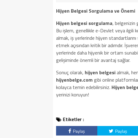
Hijyen Belgesi Sorgulama ve Önemi
Hijyen belgesi sorgulama
, belgenizin 
Bu işlem, genellikle e-Devlet veya ilgili ku
almak, iş yerlerinde hijyen standartlarını
etmek açısından kritik bir adımdır. İşvere
yerlerinde daha hijyenik bir ortam sunabili
gelişiminde önemli bir avantaj sağlar.
Sonuç olarak,
hijyen belgesi
almak, hem
hijyenbelge.com
gibi online platformlar 
kolayca temin edebilirsiniz.
Hijyen belg
yerinizi koruyun!
Etiketler :
Paylaş
Paylaş