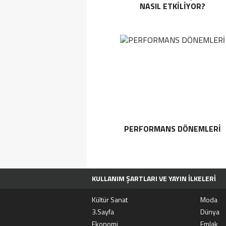
NASIL ETKILIYOR?
PERFORMANS DÖNEMLERI
KULLANIM ŞARTLARI VE YAYIN İLKELERI
TÜM MANŞET HABERLERI
MOVIEBOX A
Kültür Sanat
Moda
3.Sayfa
Dünya
Ekonomi
Emlak