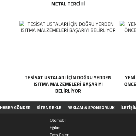
METAL TERCIHI
TESISAT USTALARI İÇIN DOĞRU YERDEN
YENI
ISITMA MALZEMELERI BAŞARIYI
ÖNCE
BELIRLIYOR
HABER GÖNDER
SİTENE EKLE
REKLAM & SPONSORLUK
İLETIŞI
PP
Otomobil
Eğitim
Foto Galeri