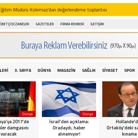
i Eğitim Müdürü Kokrmaz’dan değerlendirme toplantısı
akam Alibeyoğlu, Aile Destek Merkezini ziyaret etti
ÖBETÇİ ECZANELER
GAZETELER
FİRMA REHBERİ
İLETİŞİM
 ıhlamur piyasalarda
amış şehitleri için bayraklı kayak gösterileri düzenlenecek
 için yardım kermesi
O’dan 2016 yılı değerlendirmesi
LERİ
3. SAYFA
DÜNYA
MAGAZİN
SAĞLIK
SİYASET
SPOR
AKİKA! Sarıyer Çayırbaşı Cezayirli Hasan Paşa Camii’nde silahlı saldır
t Bahçeli’den Reina’ya düzenlenen terör saldırısına ilişkin açıklama
Dünya
Dünya
ya’ya 2017’de
İsrail’den açıklama:
Hollande’
ler damgasını
Oradaydı, haber
Ortaköy’deki sa
vuracak
alınamıyor!
kınama