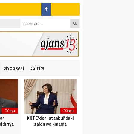
BİYOGRAFİ
EĞİTİM
ı: 2 yaralı
Dünya
Dünya
Dünya
dan
KKTC’den İstanbul’daki
Yolcu taşıyan teknede
ldırıya
saldırıya kınama
yangın çıktı: 23 ölü