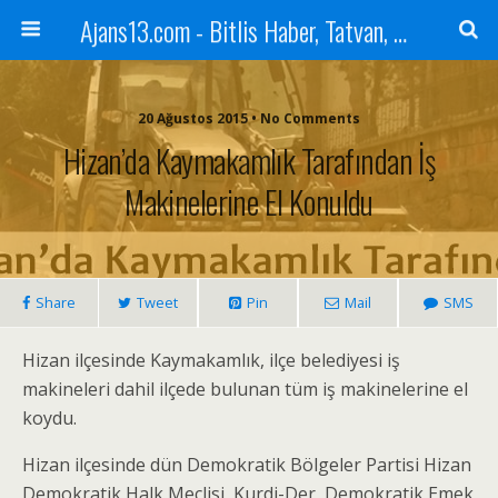
Ajans13.com - Bitlis Haber, Tatvan, Ahlat, Adilcevaz, Mutki, Hizan, Güroymak, Gazete, Ajans, 13, Haber
20 Ağustos 2015 • No Comments
Hizan’da Kaymakamlık Tarafından İş
Makinelerine El Konuldu
Share
Tweet
Pin
Mail
SMS
Hizan ilçesinde Kaymakamlık, ilçe belediyesi iş
makineleri dahil ilçede bulunan tüm iş makinelerine el
koydu.
Hizan ilçesinde dün Demokratik Bölgeler Partisi Hizan
Demokratik Halk Meclisi, Kurdi-Der, Demokratik Emek