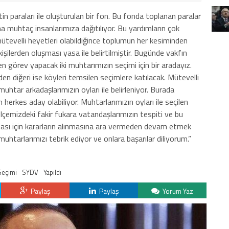
n paraları ile oluşturulan bir fon. Bu fonda toplanan paralar
ıma muhtaç insanlarımıza dağıtılıyor. Bu yardımların çok
 mütevelli heyetleri olabildiğince toplumun her kesiminden
işilerden oluşması yasa ile belirtilmiştir. Bugünde vakfın
n görev yapacak iki muhtarımızın seçimi için bir aradayız.
en diğeri ise köyleri temsilen seçimlere katılacak. Mütevelli
htar arkadaşlarımızın oyları ile belirleniyor. Burada
 herkes aday olabiliyor. Muhtarlarımızın oyları ile seçilen
İlçemizdeki fakir fukara vatandaşlarımızın tespiti ve bu
lması için kararların alınmasına ara vermeden devam etmek
uhtarlarımızı tebrik ediyor ve onlara başarılar diliyorum.”
Seçimi
SYDV
Yapıldı
Paylaş
Paylaş
Yorum Yaz