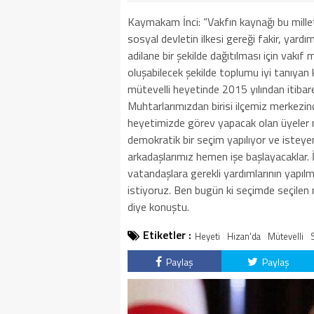
Kaymakam İnci: “Vakfın kaynağı bu milleti
sosyal devletin ilkesi gereği fakir, yard
adilane bir şekilde dağıtılması için vakıf
oluşabilecek şekilde toplumu iyi tanıyan k
mütevelli heyetinde 2015 yılından itibare
Muhtarlarımızdan birisi ilçemiz merkezind
heyetimizde görev yapacak olan üyeler mu
demokratik bir seçim yapılıyor ve isteyen
arkadaşlarımız hemen işe başlayacaklar. 
vatandaşlara gerekli yardımlarının yapı
istiyoruz. Ben bugün ki seçimde seçilen m
diye konuştu.
Etiketler :
Heyeti
Hizan'da
Mütevelli
Paylaş
Paylaş