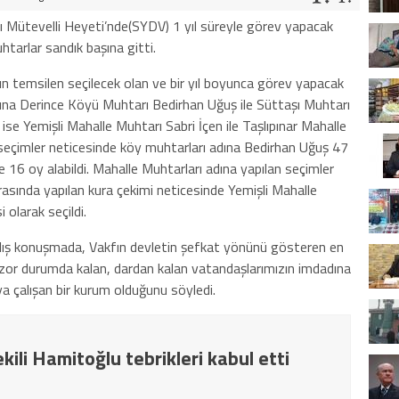
Mütevelli Heyeti’nde(SYDV) 1 yıl süreyle görev yapacak
htarlar sandık başına gitti.
ın temsilen seçilecek olan ve bir yıl boyunca görev yapacak
ına Derince Köyü Muhtarı Bedirhan Uğuş ile Süttaşı Muhtarı
se Yemişli Mahalle Muhtarı Sabri İçen ile Taşlıpınar Mahalle
seçimler neticesinde köy muhtarları adına Bedirhan Uğuş 47
e 16 oy alabildi. Mahalle Muhtarları adına yapılan seçimler
 arasında yapılan kura çekimi neticesinde Yemişli Mahalle
olarak seçildi.
ılış konuşmada, Vakfın devletin şefkat yönünü gösteren en
 zor durumda kalan, dardan kalan vatandaşlarımızın imdadına
ya çalışan bir kurum olduğunu söyledi.
ili Hamitoğlu tebrikleri kabul etti