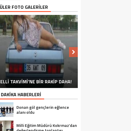
ÜLER FOTO GALERİLER
NU SÖYLEMEYEN ESNAF GÖRDÜNÜZ
ELLİ TAKVİMİ’NE BİR RAKİP DAHA!
EN İYİ ‘KURBAN BAYRAMI’ CAPSLERİ!
FOTOĞRAFLARLA GÜROYMAK
FOTOĞRAFLARLA ADILCEVAZ
FOTOĞRAFLARLA TATVAN
FOTOĞRAFLARLA BITLIS
FOTOĞRAFLARLA AHLAT
FOTOĞRAFLARLA MUTKI
FOTOĞRAFLARLA HIZAN
MÜ?
 DAKİKA HABERLERİ
Donan göl gençlerin eğlence
alanı oldu
Milli Eğitim Müdürü Kokrmaz’dan
değerlendirme toplantısı