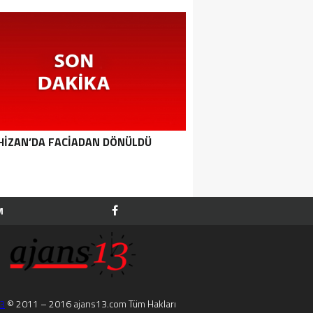
HIZAN’DA FACIADAN DÖNÜLDÜ
M
13
© 2011 – 2016 ajans13.com Tüm Hakları