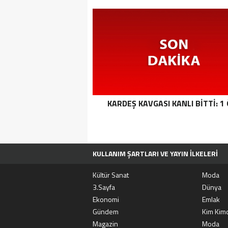
KARDEŞ KAVGASI KANLI BITTI: 1
KULLANIM ŞARTLARI VE YAYIN İLKELERI
TÜM MANŞET HABERLERI
MOVIEBOX A
Kültür Sanat
Moda
3.Sayfa
Dünya
Ekonomi
Emlak
Gündem
Kim Kimd
Magazin
Moda