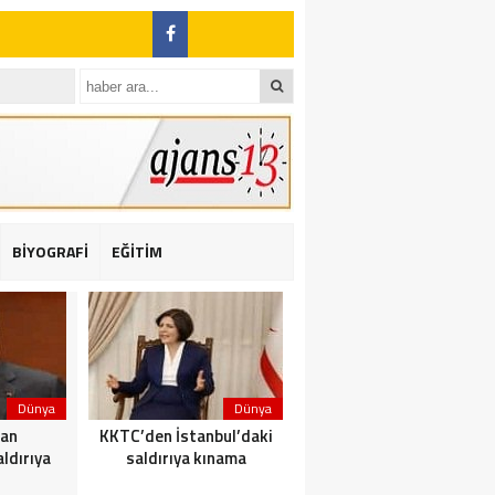
BİYOGRAFİ
EĞİTİM
ı: 2 yaralı
Dünya
Dünya
Dünya
dan
KKTC’den İstanbul’daki
Yolcu taşıyan teknede
ldırıya
saldırıya kınama
yangın çıktı: 23 ölü