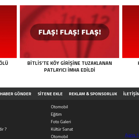
 ÖLÜ
BITLIS’TE KÖY GIRIŞINE TUZAKLANAN
PATLAYICI IMHA EDILDI
HABER GÖNDER
SİTENE EKLE
REKLAM & SPONSORLUK
İLETIŞI
PP
Otomobil
Eğitim
Foto Galeri
ir ?
Kültür Sanat
Ajans 
Otomobil