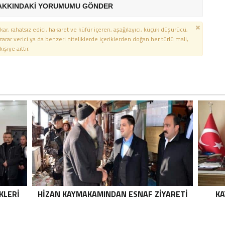
AKKINDAKİ YORUMUMU GÖNDER
kar, rahatsız edici, hakaret ve küfür içeren, aşağılayıcı, küçük düşürücü,
 zarar verici ya da benzeri niteliklerde içeriklerden doğan her türlü mali,
şiye aittir.
KLERI
HIZAN KAYMAKAMINDAN ESNAF ZIYARETI
KA