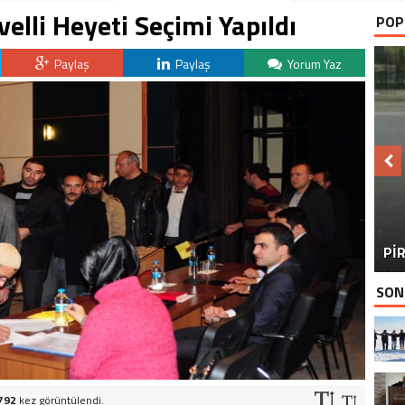
lli Heyeti Seçimi Yapıldı
POP
Paylaş
Paylaş
Yorum Yaz
BU
PİR
SON
792
kez görüntülendi.