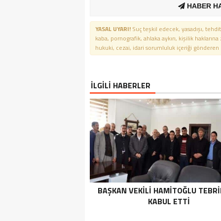
HABER H
YASAL UYARI!
Suç teşkil edecek, yasadışı, tehdit
kaba, pornografik, ahlaka aykırı, kişilik haklarına
hukuki, cezai, idari sorumluluk içeriği gönderen ki
İLGİLİ HABERLER
BAŞKAN VEKILI HAMITOĞLU TEBRI
KABUL ETTI