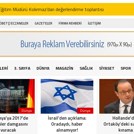
i Eğitim Müdürü Kokrmaz’dan değerlendirme toplantısı
akam Alibeyoğlu, Aile Destek Merkezini ziyaret etti
ÖBETÇİ ECZANELER
GAZETELER
FİRMA REHBERİ
İLETİŞİM
 ıhlamur piyasalarda
amış şehitleri için bayraklı kayak gösterileri düzenlenecek
 için yardım kermesi
O’dan 2016 yılı değerlendirmesi
LERİ
3. SAYFA
DÜNYA
MAGAZİN
SAĞLIK
SİYASET
SPOR
AKİKA! Sarıyer Çayırbaşı Cezayirli Hasan Paşa Camii’nde silahlı saldır
t Bahçeli’den Reina’ya düzenlenen terör saldırısına ilişkin açıklama
Dünya
Dünya
ya’ya 2017’de
İsrail’den açıklama:
Hollande’
ler damgasını
Oradaydı, haber
Ortaköy’deki sa
vuracak
alınamıyor!
kınama