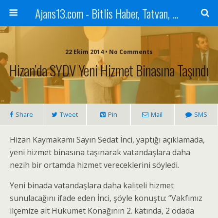
Ajans13.com - Bitlis Haber, Tatvan, Ahlat, Adilcevaz, Mutki, Hizan, Güroymak, Gazete, Ajans, 13, Haber
22 Ekim 2014 • No Comments
Hizan’da SYDV Yeni Hizmet Binasına Taşındı
Share
Tweet
Pin
Mail
SMS
Hizan Kaymakamı Sayın Sedat İnci, yaptığı açıklamada,
yeni hizmet binasına taşınarak vatandaşlara daha
nezih bir ortamda hizmet vereceklerini söyledi.
Yeni binada vatandaşlara daha kaliteli hizmet
sunulacağını ifade eden İnci, şöyle konuştu: “Vakfımız
ilçemize ait Hükümet Konağının 2. katında, 2 odada