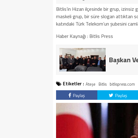
Bitlis’in Hizan ilçesinde bir grup, izins
maskeli grup, bir süre slogan attıktan
katındaki Türk Telekom’un şubesini camlar
Haber Kaynağı : Bitlis Press
Başkan Vek
Etiketler :
Ateşe
Bitlis
bitlispress.com
Paylaş
Paylaş