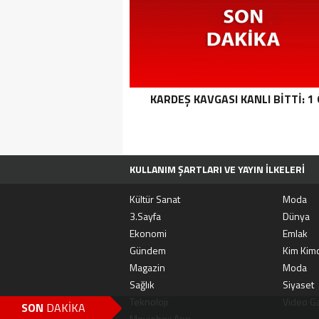
KARDEŞ KAVGASI KANLI BITTI: 1
KULLANIM ŞARTLARI VE YAYIN İLKELERI
TÜM MANŞET HABERLERI
MOVIEBOX A
Kültür Sanat
Moda
3.Sayfa
Dünya
Ekonomi
Emlak
Gündem
Kim Kimd
Magazin
Moda
Sağlık
Siyaset
Teknoloji
Video Ga
SON
DAKİKA
Moviebox App