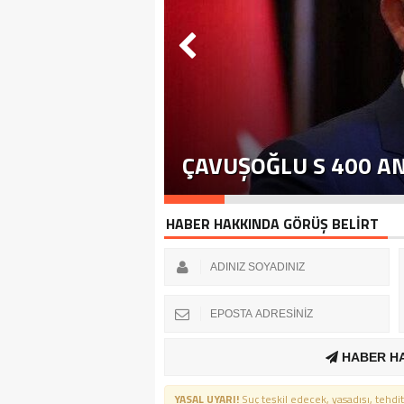
ÇAVUŞOĞLU S 400 A
HABER HAKKINDA GÖRÜŞ BELİRT
HABER H
YASAL UYARI!
Suç teşkil edecek, yasadışı, tehdit