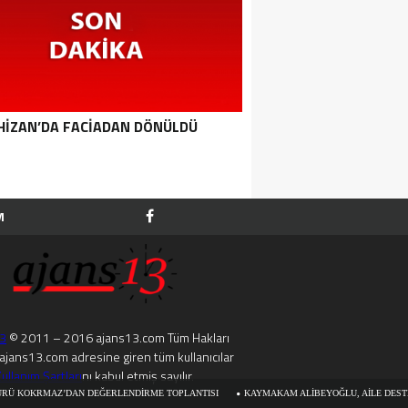
HIZAN’DA FACIADAN DÖNÜLDÜ
M
13
© 2011 – 2016 ajans13.com Tüm Hakları
. ajans13.com adresine giren tüm kullanıcılar
ullanım Şartları
nı kabul etmiş sayılır.
AN DEĞERLENDIRME TOPLANTISI
KAYMAKAM ALIBEYOĞLU, AILE DESTEK MERKEZINI Z