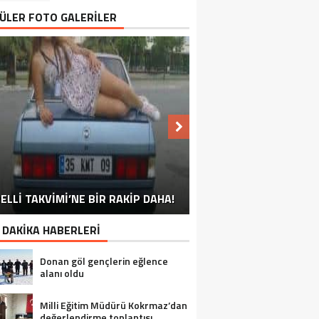
ÜLER FOTO GALERİLER
NU SÖYLEMEYEN ESNAF GÖRDÜNÜZ
ELLİ TAKVİMİ’NE BİR RAKİP DAHA!
EN İYİ ‘KURBAN BAYRAMI’ CAPSLERİ!
FOTOĞRAFLARLA GÜROYMAK
FOTOĞRAFLARLA ADILCEVAZ
FOTOĞRAFLARLA TATVAN
FOTOĞRAFLARLA BITLIS
FOTOĞRAFLARLA AHLAT
FOTOĞRAFLARLA MUTKI
FOTOĞRAFLARLA HIZAN
MÜ?
 DAKİKA HABERLERİ
Donan göl gençlerin eğlence
alanı oldu
Milli Eğitim Müdürü Kokrmaz’dan
değerlendirme toplantısı