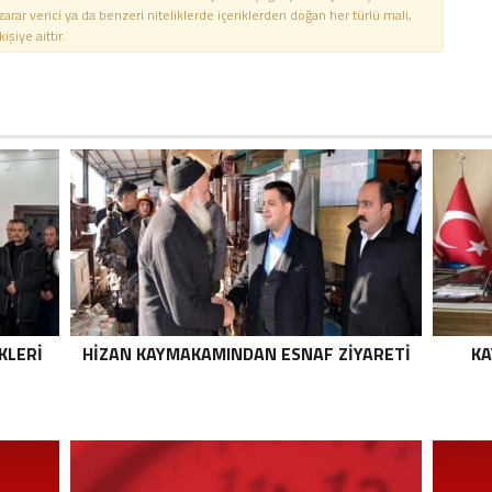
 zarar verici ya da benzeri niteliklerde içeriklerden doğan her türlü mali,
şiye aittir.
KLERI
HIZAN KAYMAKAMINDAN ESNAF ZIYARETI
KA