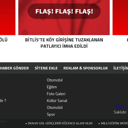
 ÖLÜ
BITLIS’TE KÖY GIRIŞINE TUZAKLANAN
PATLAYICI IMHA EDILDI
HABER GÖNDER
SİTENE EKLE
REKLAM & SPONSORLUK
İLETIŞI
PP
Otomobil
Eğitim
Foto Galeri
ir ?
Kültür Sanat
Ajans 
Otomobil
Saklıdır
Spor
K
leri
Yararlı Bilgiler
DONAN GÖL GENÇLERIN EĞLENCE ALANI OLDU
MILLI EĞITIM MÜDÜRÜ KOKRMAZ’D