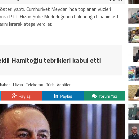
iz gösteri yaptı. Cumhuriyet Meydanı’nda toplanan yüzleri
 sonra PTT Hizan Şube Müdürlüğünün bulunduğu binanın üst
ını kırarak ateşe verdiler.
ili Hamitoğlu tebrikleri kabul etti
haber
Hizan
Telekomu
Türk
Verdiler
Paylaş
Paylaş
Yorum Yaz