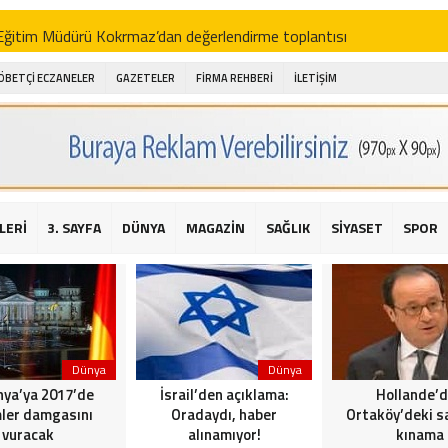
i Eğitim Müdürü Kokrmaz’dan değerlendirme toplantısı
akam Alibeyoğlu, Aile Destek Merkezini ziyaret etti
ÖBETÇİ ECZANELER
GAZETELER
FİRMA REHBERİ
İLETİŞİM
 ıhlamur piyasalarda
amış şehitleri için bayraklı kayak gösterileri düzenlenecek
 için yardım kermesi
O’dan 2016 yılı değerlendirmesi
LERİ
3. SAYFA
DÜNYA
MAGAZİN
SAĞLIK
SİYASET
SPOR
AKİKA! Sarıyer Çayırbaşı Cezayirli Hasan Paşa Camii’nde silahlı saldır
t Bahçeli’den Reina’ya düzenlenen terör saldırısına ilişkin açıklama
Dünya
Dünya
ya’ya 2017’de
İsrail’den açıklama:
Hollande’
ler damgasını
Oradaydı, haber
Ortaköy’deki sa
vuracak
alınamıyor!
kınama