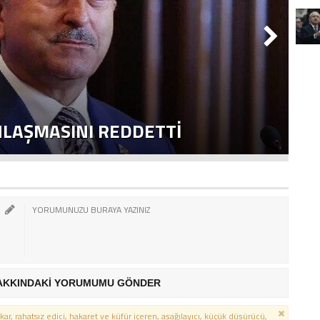
NLAŞMASINI REDDETTI
2
AKKINDAKİ YORUMUMU GÖNDER
kar, rahatsız edici, hakaret ve küfür içeren, aşağılayıcı, küçük düşürücü,