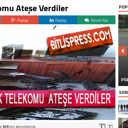
omu Ateşe Verdiler
POP
Paylaş
Paylaş
Yorum Yaz
BU
PİR
SON
ve
929
kez görüntülendi.