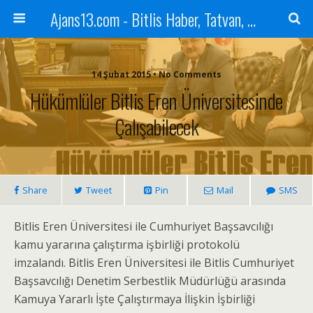
Ajans13.com - Bitlis Haber, Tatvan, Ahlat, Adilcevaz, Mutki, Hizan, Güroymak, Gazete, Ajans, 13, Haber
14 Şubat 2015 • No Comments
Hükümlüler Bitlis Eren Üniversitesinde
Çalışabilecek
Share
Tweet
Pin
Mail
SMS
Bitlis Eren Üniversitesi ile Cumhuriyet Başsavcılığı
kamu yararına çalıştırma işbirliği protokolü
imzalandı. Bitlis Eren Üniversitesi ile Bitlis Cumhuriyet
Başsavcılığı Denetim Serbestlik Müdürlüğü arasında
Kamuya Yararlı İşte Çalıştırmaya İlişkin İşbirliği