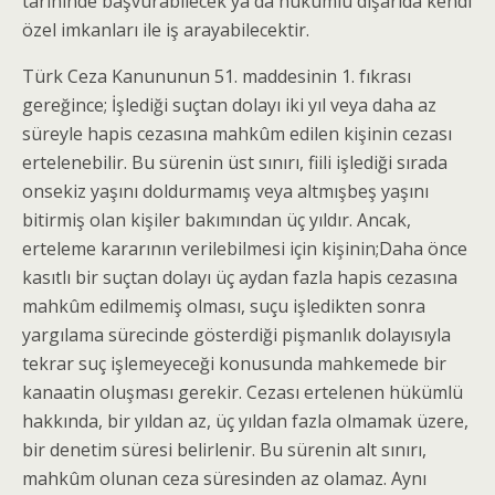
tarihinde başvurabilecek ya da hükümlü dışarıda kendi
özel imkanları ile iş arayabilecektir.
Türk Ceza Kanununun 51. maddesinin 1. fıkrası
gereğince; İşlediği suçtan dolayı iki yıl veya daha az
süreyle hapis cezasına mahkûm edilen kişinin cezası
ertelenebilir. Bu sürenin üst sınırı, fiili işlediği sırada
onsekiz yaşını doldurmamış veya altmışbeş yaşını
bitirmiş olan kişiler bakımından üç yıldır. Ancak,
erteleme kararının verilebilmesi için kişinin;Daha önce
kasıtlı bir suçtan dolayı üç aydan fazla hapis cezasına
mahkûm edilmemiş olması, suçu işledikten sonra
yargılama sürecinde gösterdiği pişmanlık dolayısıyla
tekrar suç işlemeyeceği konusunda mahkemede bir
kanaatin oluşması gerekir. Cezası ertelenen hükümlü
hakkında, bir yıldan az, üç yıldan fazla olmamak üzere,
bir denetim süresi belirlenir. Bu sürenin alt sınırı,
mahkûm olunan ceza süresinden az olamaz. Aynı