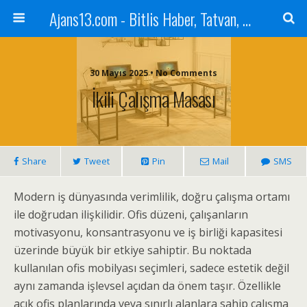
Ajans13.com - Bitlis Haber, Tatvan, Ahlat, Adilcevaz, Mutki, Hizan, Güroymak, Gazete, Ajans, 13, Haber
30 Mayıs 2025 • No Comments
İkili Çalışma Masası
Share
Tweet
Pin
Mail
SMS
Modern iş dünyasında verimlilik, doğru çalışma ortamı
ile doğrudan ilişkilidir. Ofis düzeni, çalışanların
motivasyonu, konsantrasyonu ve iş birliği kapasitesi
üzerinde büyük bir etkiye sahiptir. Bu noktada
kullanılan ofis mobilyası seçimleri, sadece estetik değil
aynı zamanda işlevsel açıdan da önem taşır. Özellikle
açık ofis planlarında veya sınırlı alanlara sahip çalışma