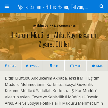
Ajans13.com - Bitlis Haber, Tatvan, Ahlat, Adilcevaz, Mutki, Hizan, Güroymak, Gazete, Ajans, 13, Haber
19 Ekim 2014 • No Comments
İl Kurum Müdürleri Ahlat Kaymakamını
Ziyaret Ettiler
Share
Tweet
Pin
Mail
SMS
Bitlis Müftüsü Abdulkerim Akbaba, eski İl Milli Eğitim
Müdürü Mehmet Emin Korkmaz, Sosyal Güvenlik
Kurumu Müdürü Sadullah Korkmaz, İŞ-Kur Müdürü
Alaattin Aslan, Çevre ve Şehircilik İl Müdürü Hüseyin
Aras, Aile ve Sosyal Politikalar İl Müdürü Mehmet Emin