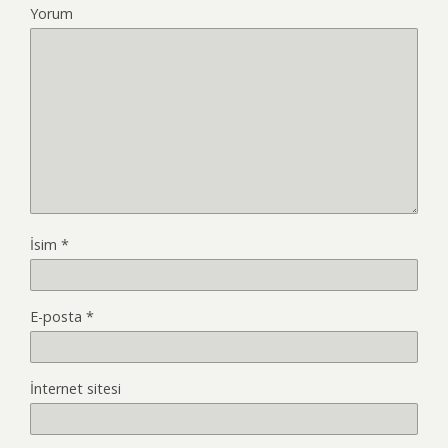
Yorum
İsim
*
E-posta
*
İnternet sitesi