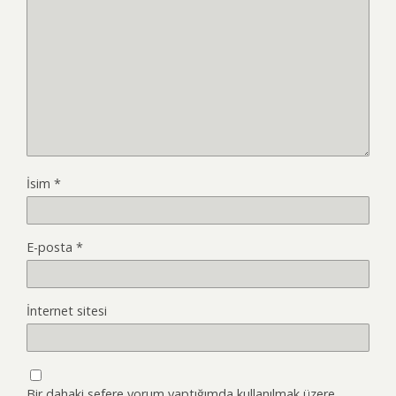
İsim
*
E-posta
*
İnternet sitesi
Bir dahaki sefere yorum yaptığımda kullanılmak üzere