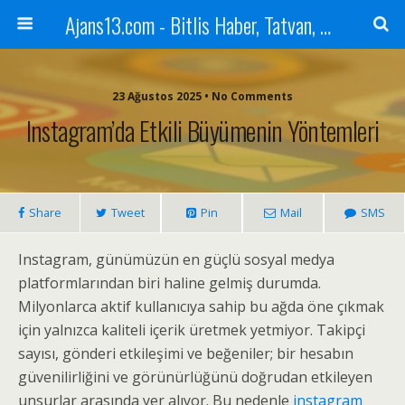
Ajans13.com - Bitlis Haber, Tatvan, Ahlat, Adilcevaz, Mutki, Hizan, Güroymak, Gazete, Ajans, 13, Haber
23 Ağustos 2025 • No Comments
Instagram’da Etkili Büyümenin Yöntemleri
Share
Tweet
Pin
Mail
SMS
Instagram, günümüzün en güçlü sosyal medya
platformlarından biri haline gelmiş durumda.
Milyonlarca aktif kullanıcıya sahip bu ağda öne çıkmak
için yalnızca kaliteli içerik üretmek yetmiyor. Takipçi
sayısı, gönderi etkileşimi ve beğeniler; bir hesabın
güvenilirliğini ve görünürlüğünü doğrudan etkileyen
unsurlar arasında yer alıyor. Bu nedenle
instagram