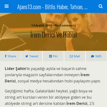
Ajans13.com - Bitlis Haber, Tatvan, Ahlat, Adilcevaz, Mutki, Hizan, Güroymak, Gazete, Ajans, 13, Haber
14 Aralık 2016 • No Comments
İrem Derici Ve Hobisi
Share
Tweet
Pin
Mail
SMS
Lider Şahin
‘le yaşadığı aşkla ve başarılı sahne
şovlarıyla magazin sayfalarından inmeyen
İrem
Derici
, sosyal medya hesabından hobi paylaşımı yaptı.
Geçtiğimiz hafta, Galata’daki heykel, yağlı boya ve
string art kursları veren bir atölyeye giden ve bu
atölyede string art dersine katılan
İrem Derici
, 2.5