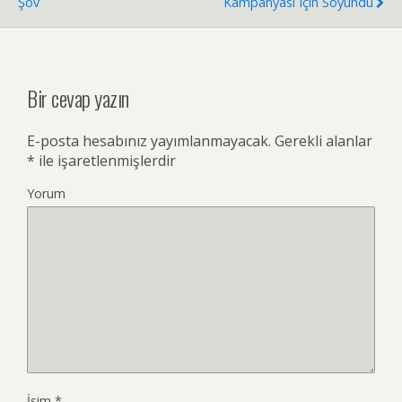
Şov
Kampanyası Için Soyundu
Bir cevap yazın
E-posta hesabınız yayımlanmayacak.
Gerekli alanlar
*
ile işaretlenmişlerdir
Yorum
İsim
*