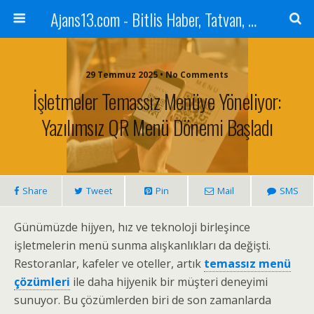
Ajans13.com - Bitlis Haber, Tatvan, Ahlat, Adilcevaz, Mutki, Hizan, Güroymak, Gazete, Ajans, 13, Haber
29 Temmuz 2025 • No Comments
İşletmeler Temassız Menüye Yöneliyor:
Yazılımsız QR Menü Dönemi Başladı
Share
Tweet
Pin
Mail
SMS
Günümüzde hijyen, hız ve teknoloji birleşince
işletmelerin menü sunma alışkanlıkları da değişti.
Restoranlar, kafeler ve oteller, artık
temassız menü
çözümleri
ile daha hijyenik bir müşteri deneyimi
sunuyor. Bu çözümlerden biri de son zamanlarda