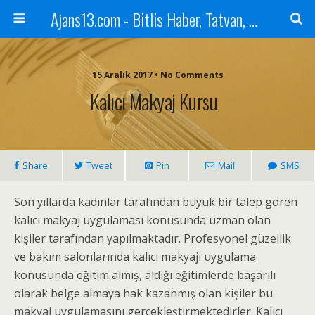
Ajans13.com - Bitlis Haber, Tatvan, Ahlat, Adilcevaz, Mutki, Hizan, Güroymak, Gazete, Ajans, 13, Haber
15 Aralık 2017 • No Comments
Kalıcı Makyaj Kursu
Share
Tweet
Pin
Mail
SMS
Son yıllarda kadınlar tarafından büyük bir talep gören
kalıcı makyaj uygulaması konusunda uzman olan
kişiler tarafından yapılmaktadır. Profesyonel güzellik
ve bakım salonlarında kalıcı makyajı uygulama
konusunda eğitim almış, aldığı eğitimlerde başarılı
olarak belge almaya hak kazanmış olan kişiler bu
makyaj uygulamasını gerçekleştirmektedirler. Kalıcı