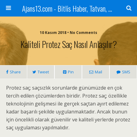
Ajans13.com - Bitlis Haber, Tatvan, Ahlat, Adilcevaz, Mutki, Hizan, Güroymak, Gazete, Ajans, 13, Haber
10 Kasım 2018 • No Comments
Kaliteli Protez Saç Nasıl Anlaşılır?
Share
Tweet
Pin
Mail
SMS
Protez saç; saçsızlık sorunlarde günümüzde en çok
tercih edilen çözümlerden biridir. Protez saç; özellikle
teknolojinin gelişmesi ile gerçek saçtan ayırt edilemez
kadar başarılı şekilde uygulanmaktadır. Ancak bunun
için öncelikli olarak güvenilir ve kaliteli yerlerde protez
saç uygulaması yapılmalıdır.