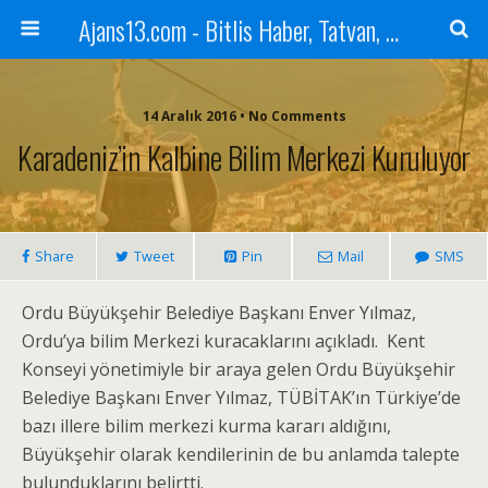
Ajans13.com - Bitlis Haber, Tatvan, Ahlat, Adilcevaz, Mutki, Hizan, Güroymak, Gazete, Ajans, 13, Haber
14 Aralık 2016 • No Comments
Karadeniz’in Kalbine Bilim Merkezi Kuruluyor
Share
Tweet
Pin
Mail
SMS
Ordu Büyükşehir Belediye Başkanı Enver Yılmaz,
Ordu’ya bilim Merkezi kuracaklarını açıkladı. Kent
Konseyi yönetimiyle bir araya gelen Ordu Büyükşehir
Belediye Başkanı Enver Yılmaz, TÜBİTAK’ın Türkiye’de
bazı illere bilim merkezi kurma kararı aldığını,
Büyükşehir olarak kendilerinin de bu anlamda talepte
bulunduklarını belirtti.