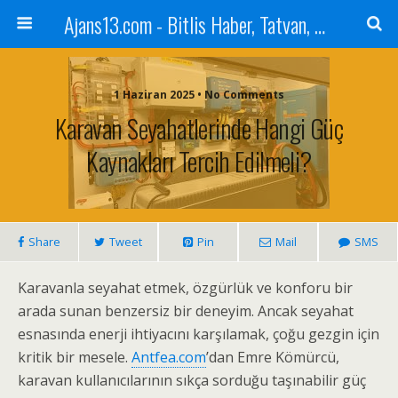
Ajans13.com - Bitlis Haber, Tatvan, Ahlat, Adilcevaz, Mutki, Hizan, Güroymak, Gazete, Ajans, 13, Haber
1 Haziran 2025 • No Comments
Karavan Seyahatlerinde Hangi Güç
Kaynakları Tercih Edilmeli?
Share
Tweet
Pin
Mail
SMS
Karavanla seyahat etmek, özgürlük ve konforu bir
arada sunan benzersiz bir deneyim. Ancak seyahat
esnasında enerji ihtiyacını karşılamak, çoğu gezgin için
kritik bir mesele.
Antfea.com
’dan Emre Kömürcü,
karavan kullanıcılarının sıkça sorduğu taşınabilir güç