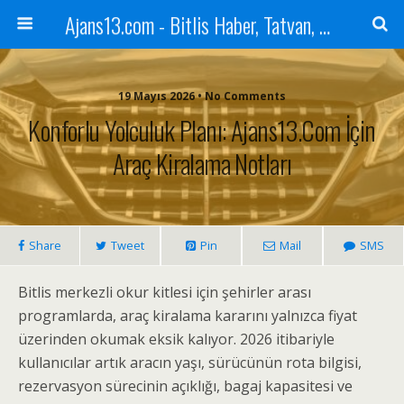
Ajans13.com - Bitlis Haber, Tatvan, Ahlat, Adilcevaz, Mutki, Hizan, Güroymak, Gazete, Ajans, 13, Haber
19 Mayıs 2026 • No Comments
Konforlu Yolculuk Planı: Ajans13.com İçin
Araç Kiralama Notları
Share
Tweet
Pin
Mail
SMS
Bitlis merkezli okur kitlesi için şehirler arası
programlarda, araç kiralama kararını yalnızca fiyat
üzerinden okumak eksik kalıyor. 2026 itibariyle
kullanıcılar artık aracın yaşı, sürücünün rota bilgisi,
rezervasyon sürecinin açıklığı, bagaj kapasitesi ve