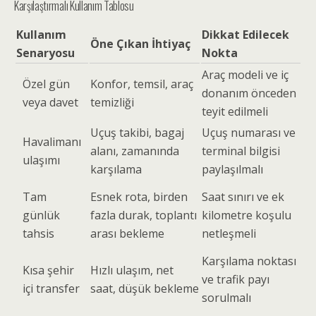
Karşılaştırmalı Kullanım Tablosu
Kullanım
Dikkat Edilecek
Öne Çıkan İhtiyaç
Senaryosu
Nokta
Araç modeli ve iç
Özel gün
Konfor, temsil, araç
donanım önceden
veya davet
temizliği
teyit edilmeli
Uçuş takibi, bagaj
Uçuş numarası ve
Havalimanı
alanı, zamanında
terminal bilgisi
ulaşımı
karşılama
paylaşılmalı
Tam
Esnek rota, birden
Saat sınırı ve ek
günlük
fazla durak, toplantı
kilometre koşulu
tahsis
arası bekleme
netleşmeli
Karşılama noktası
Kısa şehir
Hızlı ulaşım, net
ve trafik payı
içi transfer
saat, düşük bekleme
sorulmalı