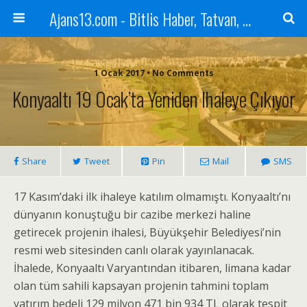
Ajans13.com - Bitlis Haber, Tatvan, Ahlat, Adilcevaz, Mutki, Hizan, Güroymak, Gazete, Ajans, 13, Haber
1 Ocak 2017 • No Comments
Konyaaltı 19 Ocak’ta Yeniden Ihaleye Çıkıyor
Share
Tweet
Pin
Mail
SMS
17 Kasım’daki ilk ihaleye katılım olmamıştı. Konyaaltı’nı
dünyanın konuştuğu bir cazibe merkezi haline
getirecek projenin ihalesi, Büyükşehir Belediyesi’nin
resmi web sitesinden canlı olarak yayınlanacak.
İhalede, Konyaaltı Varyantından itibaren, limana kadar
olan tüm sahili kapsayan projenin tahmini toplam
yatırım bedeli 129 milyon 471 bin 934 TL olarak tespit