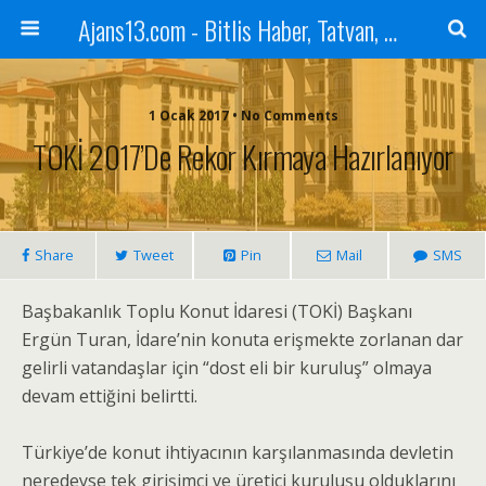
Ajans13.com - Bitlis Haber, Tatvan, Ahlat, Adilcevaz, Mutki, Hizan, Güroymak, Gazete, Ajans, 13, Haber
1 Ocak 2017 • No Comments
TOKİ 2017’de Rekor Kırmaya Hazırlanıyor
Share
Tweet
Pin
Mail
SMS
Başbakanlık Toplu Konut İdaresi (TOKİ) Başkanı
Ergün Turan, İdare’nin konuta erişmekte zorlanan dar
gelirli vatandaşlar için “dost eli bir kuruluş” olmaya
devam ettiğini belirtti.
Türkiye’de konut ihtiyacının karşılanmasında devletin
neredeyse tek girişimci ve üretici kuruluşu olduklarını