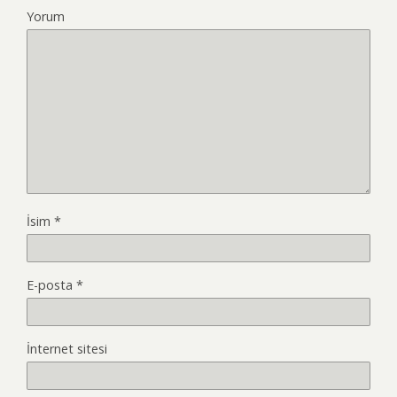
Yorum
İsim
*
E-posta
*
İnternet sitesi