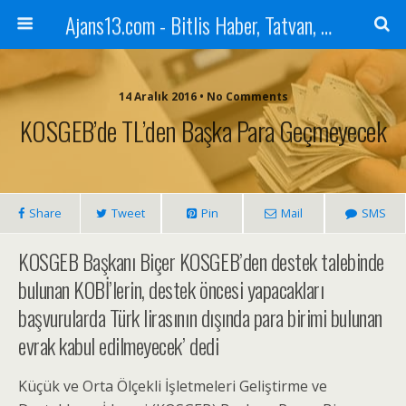
Ajans13.com - Bitlis Haber, Tatvan, Ahlat, Adilcevaz, Mutki, Hizan, Güroymak, Gazete, Ajans, 13, Haber
14 Aralık 2016 • No Comments
KOSGEB’de TL’den Başka Para Geçmeyecek
Share
Tweet
Pin
Mail
SMS
KOSGEB Başkanı Biçer KOSGEB’den destek talebinde
bulunan KOBİ’lerin, destek öncesi yapacakları
başvurularda Türk lirasının dışında para birimi bulunan
evrak kabul edilmeyecek’ dedi
Küçük ve Orta Ölçekli İşletmeleri Geliştirme ve