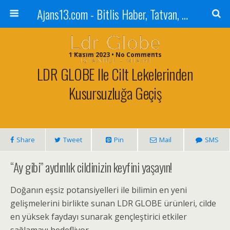
Ajans13.com - Bitlis Haber, Tatvan, Ahlat, Adilcevaz, Mutki, Hizan, Güroymak, Gazete, Ajans, 13, Haber
1 Kasım 2023 • No Comments
LDR GLOBE Ile Cilt Lekelerinden
Kusursuzluğa Geçiş
Share
Tweet
Pin
Mail
SMS
“Ay gibi” aydınlık cildinizin keyfini yaşayın!
Doğanın eşsiz potansiyelleri ile bilimin en yeni
gelişmelerini birlikte sunan LDR GLOBE ürünleri, cilde
en yüksek faydayı sunarak gençleştirici etkiler