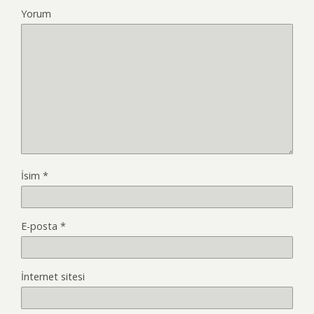
Yorum
İsim
*
E-posta
*
İnternet sitesi