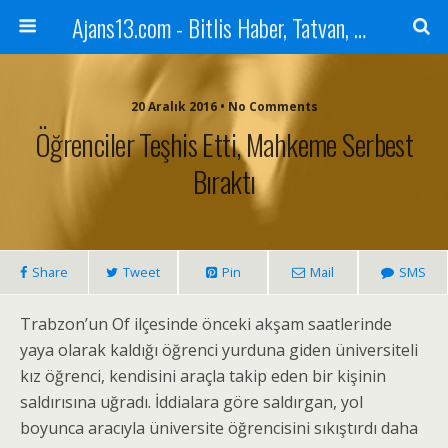
Ajans13.com - Bitlis Haber, Tatvan, Ahlat, Adilcevaz, Mutki, Hizan, Güroymak, Gazete, Ajans, 13, Haber
20 Aralık 2016 • No Comments
Öğrenciler Teşhis Etti, Mahkeme Serbest
Bıraktı
Share
Tweet
Pin
Mail
SMS
Trabzon’un Of ilçesinde önceki akşam saatlerinde
yaya olarak kaldığı öğrenci yurduna giden üniversiteli
kız öğrenci, kendisini araçla takip eden bir kişinin
saldırısına uğradı. İddialara göre saldırgan, yol
boyunca aracıyla üniversite öğrencisini sıkıştırdı daha