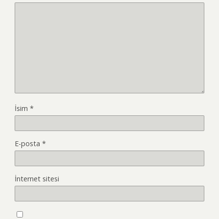
İsim
*
E-posta
*
İnternet sitesi