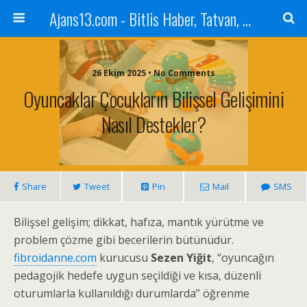
Ajans13.com - Bitlis Haber, Tatvan, Ahlat, Adilcevaz, Mutki, Hizan, Güroymak, Gazete, Ajans, 13, Haber
26 Ekim 2025 • No Comments
Oyuncaklar Çocukların Bilişsel Gelişimini
Nasıl Destekler?
Share
Tweet
Pin
Mail
SMS
Bilişsel gelişim; dikkat, hafıza, mantık yürütme ve
problem çözme gibi becerilerin bütünüdür.
fibroidanne.com
kurucusu
Sezen Yiğit
, “oyuncağın
pedagojik hedefe uygun seçildiği ve kısa, düzenli
oturumlarla kullanıldığı durumlarda” öğrenme