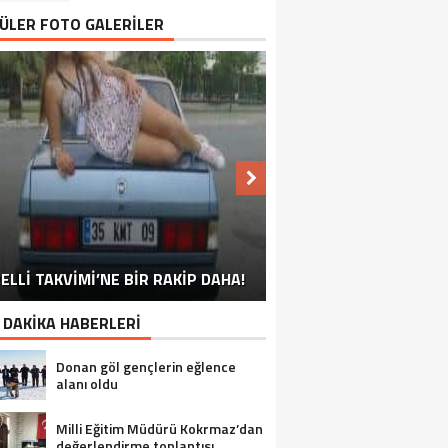
ÜLER FOTO GALERİLER
NU SÖYLEMEYEN ESNAF GÖRDÜNÜZ
ELLİ TAKVİMİ’NE BİR RAKİP DAHA!
EN İYİ ‘KURBAN BAYRAMI’ CAPSLERİ!
FOTOĞRAFLARLA GÜROYMAK
FOTOĞRAFLARLA ADILCEVAZ
FOTOĞRAFLARLA TATVAN
FOTOĞRAFLARLA BITLIS
FOTOĞRAFLARLA AHLAT
FOTOĞRAFLARLA MUTKI
FOTOĞRAFLARLA HIZAN
MÜ?
 DAKİKA HABERLERİ
Donan göl gençlerin eğlence
alanı oldu
Milli Eğitim Müdürü Kokrmaz’dan
değerlendirme toplantısı