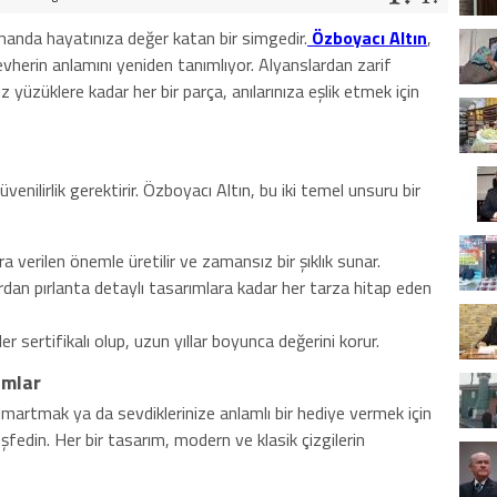
amanda hayatınıza değer katan bir simgedir.
Özboyacı Altın
,
ücevherin anlamını yeniden tanımlıyor. Alyanslardan zarif
iz yüzüklere kadar her bir parça, anılarınıza eşlik etmek için
ilirlik gerektirir. Özboyacı Altın, bu iki temel unsuru bir
a verilen önemle üretilir ve zamansız bir şıklık sunar.
dan pırlanta detaylı tasarımlara kadar her tarza hitap eden
r sertifikalı olup, uzun yıllar boyunca değerini korur.
ımlar
şımartmak ya da sevdiklerinize anlamlı bir hediye vermek için
fedin. Her bir tasarım, modern ve klasik çizgilerin