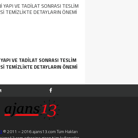
 YAPI VE TADILAT SONRASI TESLIM
SI TEMIZLIKTE DETAYLARIN ÖNEMI
M
13
© 2011 – 2016 ajans13.com Tüm Hakları
. ajans13.com adresine giren tüm kullanıcılar