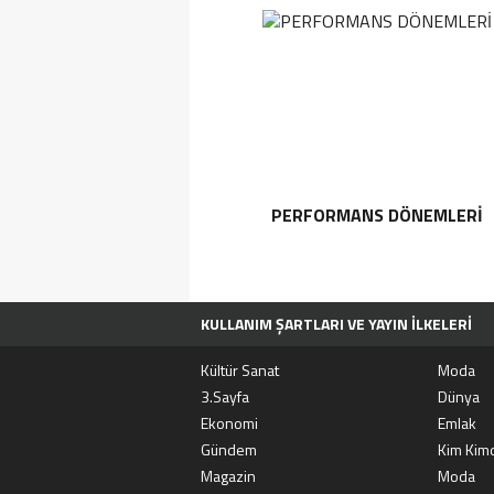
PERFORMANS DÖNEMLERI
KULLANIM ŞARTLARI VE YAYIN İLKELERI
TÜM MANŞET HABERLERI
MOVIEBOX A
Kültür Sanat
Moda
3.Sayfa
Dünya
Ekonomi
Emlak
Gündem
Kim Kimd
Magazin
Moda