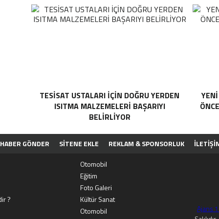
TESISAT USTALARI İÇIN DOĞRU YERDEN
YENI
ISITMA MALZEMELERI BAŞARIYI
ÖNCE
BELIRLIYOR
HABER GÖNDER
SİTENE EKLE
REKLAM & SPONSORLUK
İLETIŞI
PP
Otomobil
Eğitim
Foto Galeri
ir ?
Kültür Sanat
Ajans 
Otomobil
Saklıdır