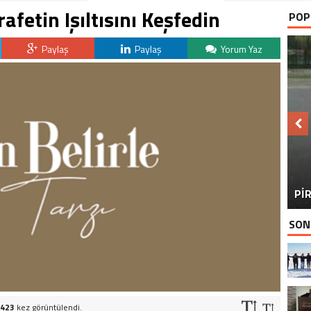
rafetin Işıltısını Keşfedin
POP
Paylaş
Paylaş
Yorum Yaz
BU
PİR
SON
423
kez görüntülendi.