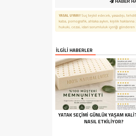
HABER H
YASAL UYARI!
Suç teşkil edecek, yasadışı, tehdit
kaba, pornografik, ahlaka aykırı, kişilik haklarına
hukuki, cezai, idari sorumluluk içeriği gönderen ki
İLGİLİ HABERLER
YATAK SEÇIMI GÜNLÜK YAŞAM KALI
NASIL ETKILIYOR?