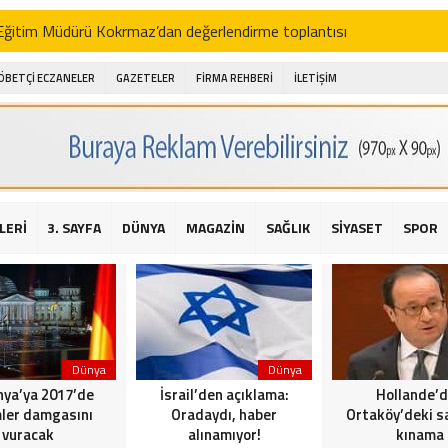
i Eğitim Müdürü Kokrmaz’dan değerlendirme toplantısı
akam Alibeyoğlu, Aile Destek Merkezini ziyaret etti
ÖBETÇİ ECZANELER
GAZETELER
FİRMA REHBERİ
İLETİŞİM
 ıhlamur piyasalarda
amış şehitleri için bayraklı kayak gösterileri düzenlenecek
 için yardım kermesi
O’dan 2016 yılı değerlendirmesi
LERİ
3. SAYFA
DÜNYA
MAGAZİN
SAĞLIK
SİYASET
SPOR
AKİKA! Sarıyer Çayırbaşı Cezayirli Hasan Paşa Camii’nde silahlı saldır
t Bahçeli’den Reina’ya düzenlenen terör saldırısına ilişkin açıklama
Dünya
Dünya
ya’ya 2017’de
İsrail’den açıklama:
Hollande’
ler damgasını
Oradaydı, haber
Ortaköy’deki sa
vuracak
alınamıyor!
kınama