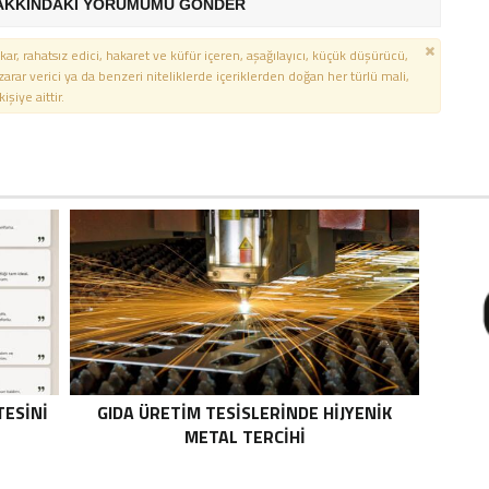
AKKINDAKİ YORUMUMU GÖNDER
kar, rahatsız edici, hakaret ve küfür içeren, aşağılayıcı, küçük düşürücü,
 zarar verici ya da benzeri niteliklerde içeriklerden doğan her türlü mali,
şiye aittir.
TESINI
GIDA ÜRETIM TESISLERINDE HIJYENIK
METAL TERCIHI