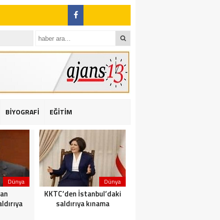
BİYOGRAFİ
EĞİTİM
ı: 2 yaralı
Dünya
Dünya
Dünya
dan
KKTC’den İstanbul’daki
Yolcu taşıyan teknede
ldırıya
saldırıya kınama
yangın çıktı: 23 ölü