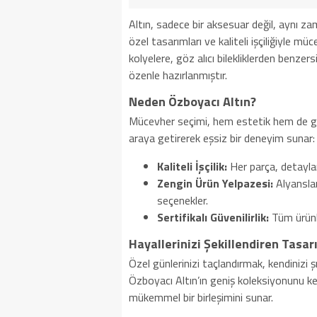
Altın, sadece bir aksesuar değil, aynı z
özel tasarımları ve kaliteli işçiliğiyle m
kolyelere, göz alıcı bilekliklerden benzers
özenle hazırlanmıştır.
Neden Özboyacı Altın?
Mücevher seçimi, hem estetik hem de güven
araya getirerek eşsiz bir deneyim sunar:
Kaliteli İşçilik:
Her parça, detaylar
Zengin Ürün Yelpazesi:
Alyanslar
seçenekler.
Sertifikalı Güvenilirlik:
Tüm ürünle
Hayallerinizi Şekillendiren Tasar
Özel günlerinizi taçlandırmak, kendinizi 
Özboyacı Altın’ın geniş koleksiyonunu keş
mükemmel bir birleşimini sunar.