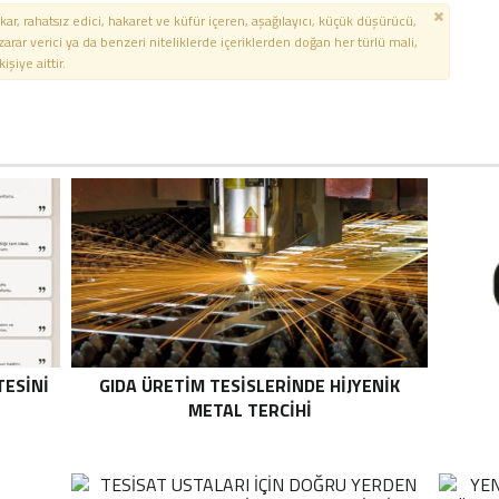
kar, rahatsız edici, hakaret ve küfür içeren, aşağılayıcı, küçük düşürücü,
 zarar verici ya da benzeri niteliklerde içeriklerden doğan her türlü mali,
şiye aittir.
TESINI
GIDA ÜRETIM TESISLERINDE HIJYENIK
METAL TERCIHI