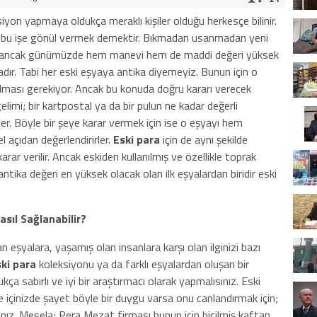
siyon yapmaya oldukça meraklı kişiler olduğu herkesçe bilinir.
a bu işe gönül vermek demektir. Bıkmadan usanmadan yeni
an ancak günümüzde hem manevi hem de maddi değeri yüksek
adır. Tabi her eski eşyaya antika diyemeyiz. Bunun için o
olması gerekiyor. Ancak bu konuda doğru kararı verecek
imi; bir kartpostal ya da bir pulun ne kadar değerli
er. Böyle bir şeye karar vermek için ise o eşyayı hem
 açıdan değerlendirirler.
Eski para
için de aynı şekilde
rar verilir. Ancak eskiden kullanılmış ve özellikle toprak
antika değeri en yüksek olacak olan ilk eşyalardan biridir eski
sıl Sağlanabilir?
 eşyalara, yaşamış olan insanlara karşı olan ilginizi bazı
ki para
koleksiyonu ya da farklı eşyalardan oluşan bir
ça sabırlı ve iyi bir araştırmacı olarak yapmalısınız. Eski
 içinizde şayet böyle bir duygu varsa onu canlandırmak için;
sınız. Mesela; Pera Mezat firması bunun için biçilmiş kaftan.