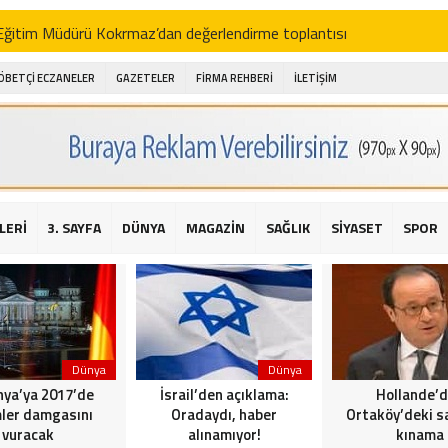
i Eğitim Müdürü Kokrmaz’dan değerlendirme toplantısı
akam Alibeyoğlu, Aile Destek Merkezini ziyaret etti
ÖBETÇİ ECZANELER
GAZETELER
FİRMA REHBERİ
İLETİŞİM
 ıhlamur piyasalarda
amış şehitleri için bayraklı kayak gösterileri düzenlenecek
 için yardım kermesi
O’dan 2016 yılı değerlendirmesi
LERİ
3. SAYFA
DÜNYA
MAGAZİN
SAĞLIK
SİYASET
SPOR
AKİKA! Sarıyer Çayırbaşı Cezayirli Hasan Paşa Camii’nde silahlı saldır
t Bahçeli’den Reina’ya düzenlenen terör saldırısına ilişkin açıklama
Dünya
Dünya
ya’ya 2017’de
İsrail’den açıklama:
Hollande’
ler damgasını
Oradaydı, haber
Ortaköy’deki sa
vuracak
alınamıyor!
kınama