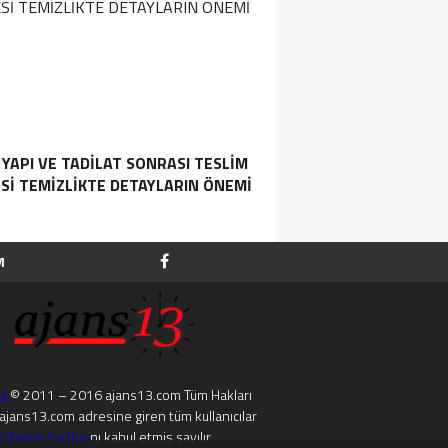
 YAPI VE TADILAT SONRASI TESLIM
SI TEMIZLIKTE DETAYLARIN ÖNEMI
M
13
© 2011 – 2016 ajans13.com Tüm Hakları
. ajans13.com adresine giren tüm kullanıcılar
ullanım Şartları
nı kabul etmiş sayılır.