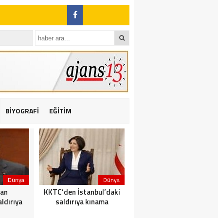
BİYOGRAFİ
EĞİTİM
ı: 2 yaralı
Dünya
Dünya
Dünya
dan
KKTC’den İstanbul’daki
Yolcu taşıyan teknede
ldırıya
saldırıya kınama
yangın çıktı: 23 ölü