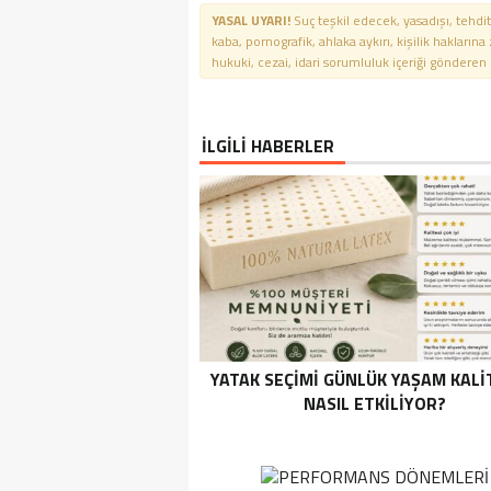
YASAL UYARI!
Suç teşkil edecek, yasadışı, tehdit
kaba, pornografik, ahlaka aykırı, kişilik haklarına
hukuki, cezai, idari sorumluluk içeriği gönderen ki
İLGİLİ HABERLER
YATAK SEÇIMI GÜNLÜK YAŞAM KALI
NASIL ETKILIYOR?