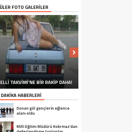
ÜLER FOTO GALERİLER
NU SÖYLEMEYEN ESNAF GÖRDÜNÜZ
ELLİ TAKVİMİ’NE BİR RAKİP DAHA!
EN İYİ ‘KURBAN BAYRAMI’ CAPSLERİ!
FOTOĞRAFLARLA GÜROYMAK
FOTOĞRAFLARLA ADILCEVAZ
FOTOĞRAFLARLA TATVAN
FOTOĞRAFLARLA BITLIS
FOTOĞRAFLARLA AHLAT
FOTOĞRAFLARLA MUTKI
FOTOĞRAFLARLA HIZAN
MÜ?
 DAKİKA HABERLERİ
Donan göl gençlerin eğlence
alanı oldu
Milli Eğitim Müdürü Kokrmaz’dan
değerlendirme toplantısı