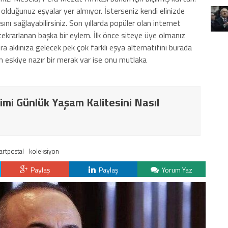
lduğunuz eşyalar yer almıyor. İsterseniz kendi elinizde
ını sağlayabilirsiniz. Son yıllarda popüler olan internet
tekrarlanan başka bir eylem. İlk önce siteye üye olmanız
ra aklınıza gelecek pek çok farklı eşya alternatifini burada
sun eskiye nazır bir merak var ise onu mutlaka
imi Günlük Yaşam Kalitesini Nasıl
artpostal
koleksiyon
Paylaş
Paylaş
Yorum Yaz