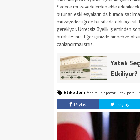
Sadece müzayedelerden elde edebilecek o
bulunan eski eşyaların da burada satılmas
müzayedeciliği de bu sitede oldukça sık 
gerekiyor. Ücretsiz üyelik işleminden son
bulabilirsiniz. Eğer içinizde bir nebze ol
canlandırmalısınız.
Yatak Seç
Etkiliyor?
Etiketler :
Antika
bit pazarı
eski para
k
Paylaş
Paylaş