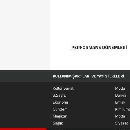
PERFORMANS DÖNEMLERI
KULLANIM ŞARTLARI VE YAYIN İLKELERI
TÜM MANŞET HABERLERI
MOVIEBOX A
Kültür Sanat
Moda
3.Sayfa
Dünya
Ekonomi
Emlak
Gündem
Kim Kimd
Magazin
Moda
Sağlık
Siyaset
Teknoloji
Video Ga