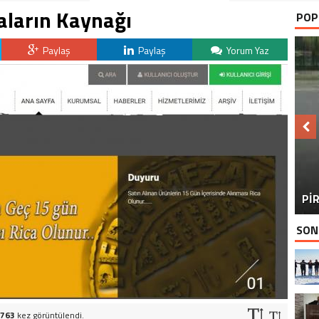
aların Kaynağı
POP
Paylaş
Paylaş
Yorum Yaz
BU
PİR
SON
763
kez görüntülendi.