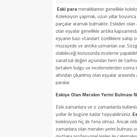
Eski para
meraklılarının genellikle kolek
Koleksiyon yapmak, uzun yıllar boyunc
parçalar aramak bulmaktır. Eskiden ol
olan eşyalar genellikle antika kapsamınd
eşyanın bazı standart özelliklere sahip 
müzayede ve antika uzmanları var. Sözgel
olabileceği konusunda inceleme yapabilirl
sanatsal değeri açısından hem de tarihsel
birtakım bulgu ve incelemelerden sonra ka
altından çıkarılmış olan eşyalar arasında 
paralar.
Eskiye Olan Merakın Yerini Bulması Na
Eski zamanlara ve o zamanlarda kullanılan
yollar ile bugüne kadar taşıyabilirsiniz.
Es
koleksiyon hiç de fena olmaz. Ancak olduk
zamanlara olan merakın yerini bulması ve
mutlaka profesyonel kişiler ile çalışmalı