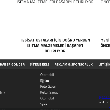
TESISAT USTALARI İÇIN DOĞRU YERDEN
YENI
ISITMA MALZEMELERI BAŞARIYI
ÖNCE
BELIRLIYOR
HABER GÖNDER
SİTENE EKLE
REKLAM & SPONSORLUK
İLETIŞI
PP
Otomobil
Eğitim
Foto Galeri
ir ?
Kültür Sanat
Ajans 
Otomobil
Saklıdır
Spor
K
leri
Yararlı Bilgiler