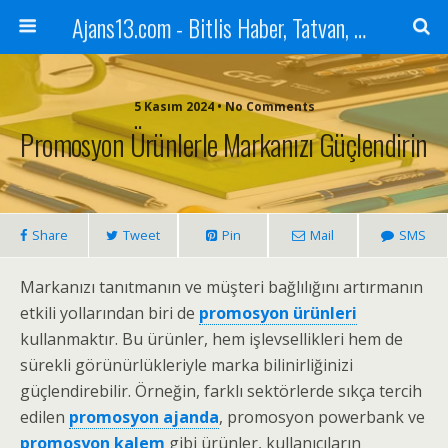
Ajans13.com - Bitlis Haber, Tatvan, Ahlat, Adilcevaz, Mutki, Hizan, Güroymak, Gazete, Ajans, 13, Haber
5 Kasım 2024 • No Comments
Promosyon Ürünlerle Markanızı Güçlendirin
Share
Tweet
Pin
Mail
SMS
Markanızı tanıtmanın ve müşteri bağlılığını artırmanın
etkili yollarından biri de
promosyon ürünleri
kullanmaktır. Bu ürünler, hem işlevsellikleri hem de
sürekli görünürlükleriyle marka bilinirliğinizi
güçlendirebilir. Örneğin, farklı sektörlerde sıkça tercih
edilen
promosyon ajanda
, promosyon powerbank ve
promosyon kalem
gibi ürünler, kullanıcıların