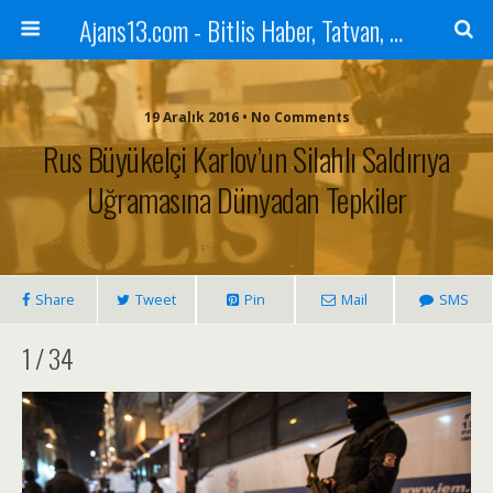
Ajans13.com - Bitlis Haber, Tatvan, Ahlat, Adilcevaz, Mutki, Hizan, Güroymak, Gazete, Ajans, 13, Haber
19 Aralık 2016 • No Comments
Rus Büyükelçi Karlov’un Silahlı Saldırıya
Uğramasına Dünyadan Tepkiler
Share
Tweet
Pin
Mail
SMS
1 / 34