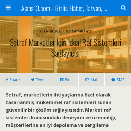
Ajans13.com - Bitlis Haber, Tatvan, Ahlat, Adilcevaz, Mutki, Hizan, Güroymak, Gazete, Ajans, 13, Haber
25 Ekim 2023 • No Comments
Setraf Marketler İçin İdeal Raf Sistemleri
Sağlayıcısı
Share
Tweet
Pin
Mail
SMS
Setraf, marketlerin ihtiyaçlarına özel olarak
tasarlanmış mükemmel raf sistemleri sunan
güvenilir bir çözüm sağlayıcısıdır. Market raf
sistemleri konusundaki deneyimi ve uzmanlığı,
müşterilerine en iyi depolama ve sergileme