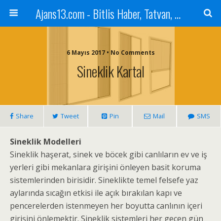
Ajans13.com - Bitlis Haber, Tatvan, Ahlat, Adilcevaz, Mutki, Hizan, Güroymak, Gazete, Ajans, 13, Haber
6 Mayıs 2017 • No Comments
Sineklik Kartal
Share
Tweet
Pin
Mail
SMS
Sineklik Modelleri
Sineklik haşerat, sinek ve böcek gibi canlıların ev ve iş
yerleri gibi mekanlara girişini önleyen basit koruma
sistemlerinden birisidir. Sineklikte temel felsefe yaz
aylarında sıcağın etkisi ile açık bırakılan kapı ve
pencerelerden istenmeyen her boyutta canlının içeri
girişini önlemektir. Sineklik sistemleri her geçen gün