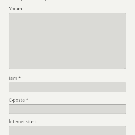
Yorum
İsim
*
E-posta
*
İnternet sitesi