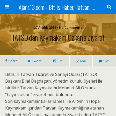
Ajans13.com - Bitlis Haber, Tatvan, Ahlat, Adilcevaz, Mutki, Hizan, Güroymak, Gazete, Ajans, 13, Haber
27 Aralık 2016 • No Comments
TATSO’dan Kaymakam Özkan’a Ziyaret
Share
Tweet
Pin
Mail
SMS
Bitlis’in Tatvan Ticaret ve Sanayi Odası (TATSO)
Başkanı Bilal Dağdağan, yönetim kurulu üyeleri ile
birlikte Tatvan Kaymakamı Mehmet Ali Özkan’a
“hayırlı olsun” ziyaretinde bulundu.
Son kaymakamlar kararnamesi ile Artvin’in Hopa
Kaymakamlığından Tatvan Kaymakamlığına atanan
Mehmet Ali Özkan’ı makamında ziyaret eden TATSO