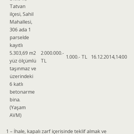
Tatvan
ilçesi, Sahil
Mahallesi,
306 ada 1
parselde
kayıtlı
5.303,69 m2
2.000.000.-
1.000.- TL
16.12.2014,14:00
yüz ölçümlü
TL
taşınmaz ve
üzerindeki
6 katlı
betonarme
bina.
(Yaşam
AVM)
1 – İhale, kapalı zarf içerisinde teklif almak ve