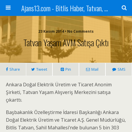
Ajans13.com - Bitlis Haber, Tatvan, Ahlat, Adilcevaz, Mutki, Hizan, Güroymak, Gazete, Ajans, 13, Haber
23 Kasım 2014 • No Comments
Tatvan Yaşam AVM Satışa Çıktı
Share
Tweet
Pin
Mail
SMS
Ankara Doğal Elektrik Üretim ve Ticaret Anonim
Şirketi, Tatvan Yaşam Alışveriş Merkezini satışa
çıkarttı.
Başbakanlık Özelleştirme İdaresi Başkanlığı Ankara
Doğal Elektrik Üretim ve Ticaret A.Ş. Genel Müdürlüğü,
Bitlis Tatvan, Sahil Mahallesi’nde bulunan 5 bin 303