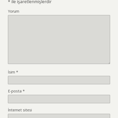
*
ile işaretlenmişlerdir
Yorum
İsim
*
E-posta
*
İnternet sitesi