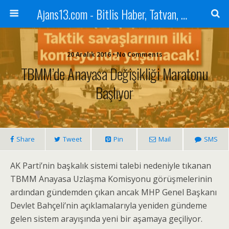
Ajans13.com - Bitlis Haber, Tatvan, Ahlat, Adilcevaz, Mutki, Hizan, Güroymak, Gazete, Ajans, 13, Haber
20 Aralık 2016 • No Comments
TBMM’de Anayasa Değişikliği Maratonu
Başlıyor
Share
Tweet
Pin
Mail
SMS
AK Parti’nin başkalık sistemi talebi nedeniyle tıkanan
TBMM Anayasa Uzlaşma Komisyonu görüşmelerinin
ardından gündemden çıkan ancak MHP Genel Başkanı
Devlet Bahçeli’nin açıklamalarıyla yeniden gündeme
gelen sistem arayışında yeni bir aşamaya geçiliyor.