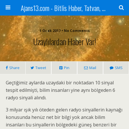
Ajans13.com - Bitlis Haber, Tatvan, Ahlat, Adilcevaz, Mutki, Hizan, Güroymak, Gazete, Ajans, 13, Haber
1 Ocak 2017 • No Comments
Uzaylılardan Haber Var!
Share
Tweet
Pin
Mail
SMS
Geçtiğimiz aylarda uzaydaki bir noktadan 10 sinyal
tespit edilmişti, bilim insanları yine aynı bölgeden 6
radyo sinyali alındı.
3 milyar ışık yılı öteden gelen radyo sinyallerin kaynağı
konusunda henüz net bir bilgi yok ancak bilim
insanları bu sinyallerin bölgedeki güneş benzeri bir