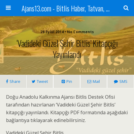
Ajans13.com - Bitlis Haber, Tatvan, Ahlat, Adilcevaz, Mutki, Hizan, Güroymak, Gazete, Ajans, 13, Haber
28 Eylül 2014 • No Comments
‘Vadideki Güzel Şehir Bitlis’ Kitapçığı
Yayınlandı
Share
Tweet
Pin
Mail
SMS
Doğu Anadolu Kalkınma Ajansı Bitlis Destek Ofisi
tarafından hazırlanan ‘Vadideki Güzel Şehir Bitlis’
kitapçığı yayınlandı. Kitapçığı PDF formatında aşağıdaki
bağlantıya tıklayarak edinebilirsiniz.
Vadideki Güzel Şehir Bitlis