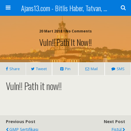
Ajans13.com - Bitlis Haber, Tatvan, Ahlat, Adilcevaz, Mutki, Hizan, Güroymak, Gazete, Ajans, 13, Haber
20 Mart 2018 • No Comments
Vuln!! Path It Now!!
Share
Tweet
Pin
Mail
SMS
Vuln!! Path it now!!
Previous Post
Next Post
GMP Sertifikası
Fistül