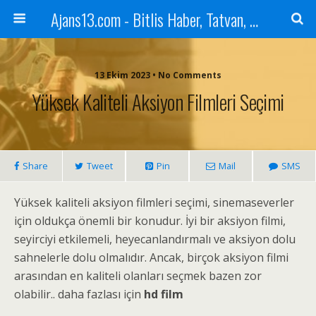
Ajans13.com - Bitlis Haber, Tatvan, Ahlat, Adilcevaz, Mutki, Hizan, Güroymak, Gazete, Ajans, 13, Haber
13 Ekim 2023 • No Comments
Yüksek Kaliteli Aksiyon Filmleri Seçimi
Share
Tweet
Pin
Mail
SMS
Yüksek kaliteli aksiyon filmleri seçimi, sinemaseverler
için oldukça önemli bir konudur. İyi bir aksiyon filmi,
seyirciyi etkilemeli, heyecanlandırmalı ve aksiyon dolu
sahnelerle dolu olmalıdır. Ancak, birçok aksiyon filmi
arasından en kaliteli olanları seçmek bazen zor
olabilir.. daha fazlası için
hd film