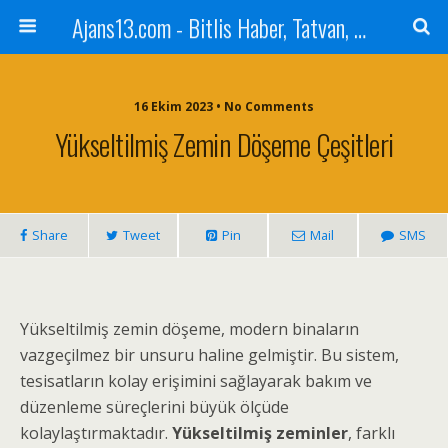
Ajans13.com - Bitlis Haber, Tatvan, Ahlat, Adilcevaz, Mutki, Hizan, Güroymak, Gazete, Ajans, 13, Haber
16 Ekim 2023 • No Comments
Yükseltilmiş Zemin Döşeme Çeşitleri
Share
Tweet
Pin
Mail
SMS
Yükseltilmiş zemin döşeme, modern binaların
vazgeçilmez bir unsuru haline gelmiştir. Bu sistem,
tesisatların kolay erişimini sağlayarak bakım ve
düzenleme süreçlerini büyük ölçüde
kolaylaştırmaktadır.
Yükseltilmiş zeminler
, farklı